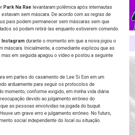
or
Park Na Rae
levantaram polêmica após internautas
a estavam sem máscara. De acordo com as regras de
 seus pais podem permanecer sem máscaras sem que
dados só podem retirá-las enquanto estiverem comendo.
u
Instagram
durante o momento em que a noiva jogou o
 máscara. Inicialmente, a comediante explicou que as
o, mas em seguida apagou o vídeo e postou a seguinte
ra em partes do casamento de Lee Si Eon em um
ndo arduamente para seguir os protocolos de
o momento, conforme exigido, em minha vida diária
preocupação devido ao julgamento errôneo do
u que as pessoas envolvidas na jogada do buquê
Houve um grave erro e julgamento errôneo. No futuro,
mento social independente do local ou situação.