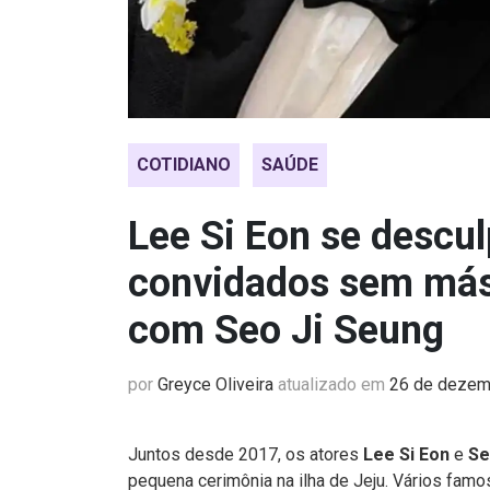
COTIDIANO
SAÚDE
Lee Si Eon se descu
convidados sem má
com Seo Ji Seung
por
Greyce Oliveira
atualizado em
26 de dezem
Juntos desde 2017, os atores
Lee Si Eon
e
Se
pequena cerimônia na ilha de Jeju. Vários fam