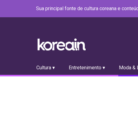
Sua principal fonte de cultura coreana e conte
Cultura ▾
Entretenimento ▾
Moda & L