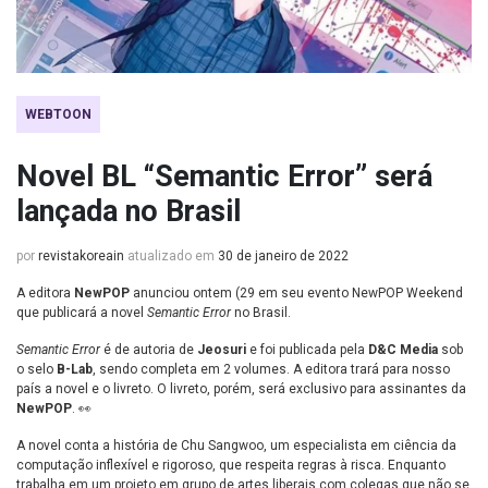
WEBTOON
Novel BL “Semantic Error” será
lançada no Brasil
por
revistakoreain
atualizado em
30 de janeiro de 2022
A editora
NewPOP
anunciou ontem (29 em seu evento NewPOP Weekend
que publicará a novel
Semantic Error
no Brasil.
Semantic Error
é de autoria de
Jeosuri
e foi publicada pela
D&C Media
sob
o selo
B-Lab
, sendo completa em 2 volumes. A editora trará para nosso
país a novel e o livreto. O livreto, porém, será exclusivo para assinantes da
NewPOP
. 👀
A novel conta a história de Chu Sangwoo, um especialista em ciência da
computação inflexível e rigoroso, que respeita regras à risca. Enquanto
trabalha em um projeto em grupo de artes liberais com colegas que não se