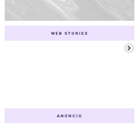
WEB STORIES
7 K-dramas Enemies
Thai Dramas com
to Lovers
First e Khaotung
ANÚNCIO