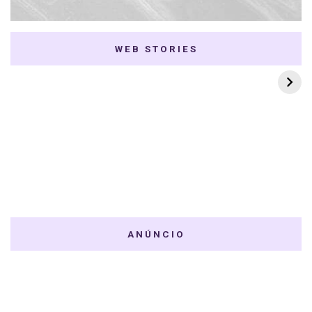
WEB STORIES
7 K-dramas Enemies
Thai Dramas com
to Lovers
First e Khaotung
ANÚNCIO