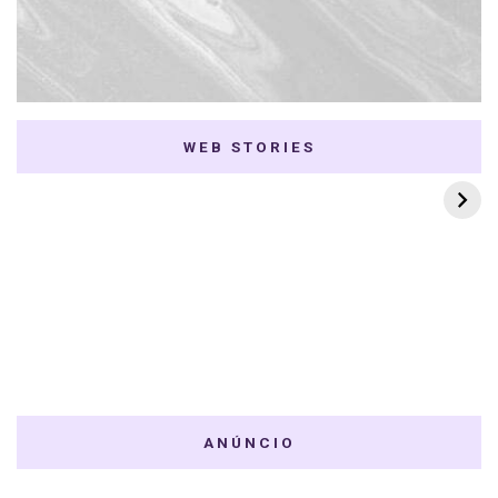
WEB STORIES
7 K-dramas Enemies
Thai Dramas com
to Lovers
First e Khaotung
ANÚNCIO