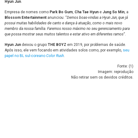
Hyun Jun
.
Empresa de nomes como
Park Bo Gum
,
Cha Tae Hyun
e
Jung So Min
, a
Blossom Entertainment
anunciou: “
Demos boas-vindas a Hyun Jun, que já
possui muitas habilidades de canto e dança à atuação, como o mais novo
membro da nossa família. Faremos nosso máximo no seu gerenciamento para
que possa mostrar seus muitos talentos e estar ativo em diferentes ramos
“.
Hyun Jun
deixou o grupo
THE BOYZ
em 2019, por problemas de saúde.
Após isso, ele vem focando em atividades solos como, por exemplo,
seu
papel no BL sul-coreano
Color Rush
.
Fonte: (
1
)
Imagem: reprodução
Não retirar sem os devidos créditos.