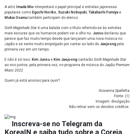
A atriz
Imada Mio
interpretará o papel principal e estrelas japonesas
populares como
Eguchi Noriko
,
Suzuki Nobuyuki
,
Takahashi Fumiya
e
Mukai Osamu
também participam do elenco.
Sixth Magnitude Star
é uma balada com o título referindo-se às estrelas
mais escuras que os humanos podem ver a olho nu.
Junsu
declarou que
parece que faz muito tempo desde que lançaram uma nova música no
Japão e se sente muito empolgado por cantar ao lado de
Jaejoong
pela
primeira vez em um tempo.
E não é só isso.
Kim Junsu
e
Kim Jaejoong
cantarão
Sixth Magnitude Star
ao vivo juntos, pela primeira vez, no programa de música do Japão
Premium
Music 2022
.
Quem já está ansioso para ouvir?
Giovanna Spalletta
Fonte: (
1
)
Imagem: divulgação
Não retirar sem os devidos créditos.
Inscreva-se no
Telegram da
KoreaIN
e saiba tudo sobre a Coreia