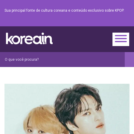
Sua principal fonte de cultura coreana e conteúdo exclusivo sobre KPOP.