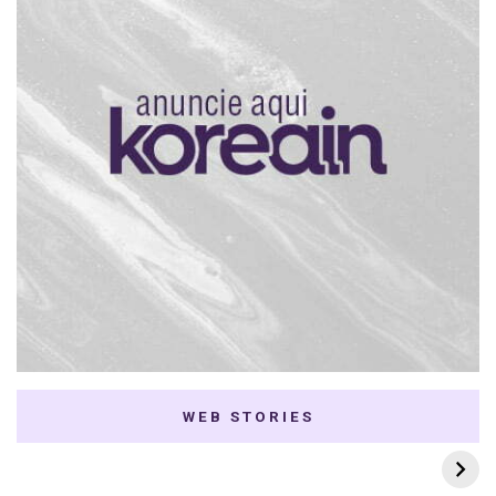
WEB STORIES
7 K-dramas Enemies
Thai Dramas com
to Lovers
First e Khaotung