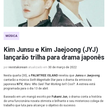
MÚSICA
Kim Junsu e Kim Jaejoong (JYJ)
lançarão trilha para drama japonês
por
revistakoreain
atualizado em
30 de março de 2022
Nesta quarta (30), a
PALMTREE ISLAND
revelou que
Junsu
e
Jaejoong
cantarão a música
Sixth Magnitude Star
para o drama da emissora
japonesa
NTV
,
Waru: Who Said That Working Isn’t Cool?
. A estreia está
programada para o dia 13 de abril.
Baseado em um mangá escrito por
Fukami Jun
, o drama conta a história
de uma funcionária novata otimista e brilhante e seu misterioso colega de
trabalho que luta para alcançar o objetivo do sucesso.