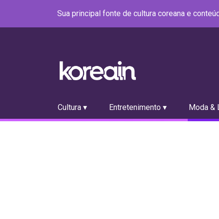
Sua principal fonte de cultura coreana e conte
Cultura ▾
Entretenimento ▾
Moda & L