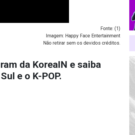
Fonte: (
1
)
Imagem: Happy Face Entertainment
Não retirar sem os devidos créditos.
gram da KoreaIN
e saiba
 Sul e o K-POP.