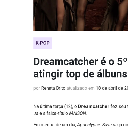
K-POP
Dreamcatcher é o 5º 
atingir top de álbun
por
Renata Brito
atualizado em
18 de abril de 
Na última terça (12), o
Dreamcatcher
fez seu 
us
e a faixa-título
MAISON
.
Em menos de um dia,
Apocalypse: Save us
já o