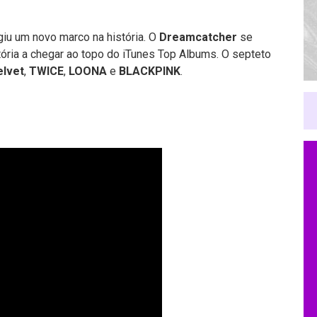
iu um novo marco na história. O
Dreamcatcher
se
tória a chegar ao topo do iTunes Top Albums. O septeto
elvet
,
TWICE
,
LOONA
e
BLACKPINK
.