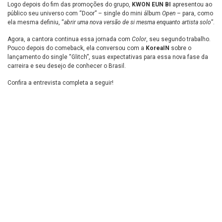
Logo depois do fim das promoções do grupo,
KWON EUN BI
apresentou ao
público seu universo com “Door” – single do mini álbum
Open
– para, como
ela mesma definiu, “
abrir uma nova versão de si mesma enquanto artista solo
”.
Agora, a cantora continua essa jornada com
Color
, seu segundo trabalho.
Pouco depois do comeback, ela conversou com a
KoreaIN
sobre o
lançamento do single “Glitch”, suas expectativas para essa nova fase da
carreira e seu desejo de conhecer o Brasil.
Confira a entrevista completa a seguir!