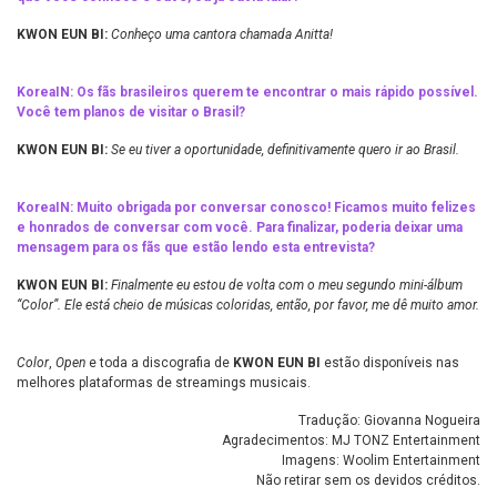
KWON EUN BI:
Conheço uma cantora chamada Anitta!
KoreaIN:
Os fãs brasileiros querem te encontrar o mais rápido possível.
Você tem planos de visitar o Brasil?
KWON EUN BI:
Se eu tiver a oportunidade, definitivamente quero ir ao Brasil.
KoreaIN:
Muito obrigada por conversar conosco! Ficamos muito felizes
e honrados de conversar com você. Para finalizar, poderia deixar uma
mensagem para os fãs que estão lendo esta entrevista?
KWON EUN BI:
Finalmente eu estou de volta com o meu segundo mini-álbum
“Color”. Ele está cheio de músicas coloridas, então, por favor, me dê muito amor.
Color
,
Open
e toda a discografia de
KWON EUN BI
estão disponíveis nas
melhores plataformas de streamings musicais.
Tradução: Giovanna Nogueira
Agradecimentos: MJ TONZ Entertainment
Imagens: Woolim Entertainment
Não retirar sem os devidos créditos.