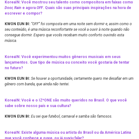
KoreaIN:
Você mostrou seu talento como compositora em faixas como
Door, Rain
e agora
OFF
. Quais são suas principais inspirações na hora de
escrever e compor?
KWON EUN BI:
“OFF” foi composta em uma noite sem dormir e, assim como o
seu conteúdo, é uma música reconfortante se você a ouvir à noite quando não
consegue dormir. Espero que vocês recebam muito conforto ouvindo esta
música.
KoreaIN: Você experimentou muitos gêneros musicais em seus
lançamentos. Que tipo de música ou conceito você gostaria de tentar
no futuro?
KWON EUN BI:
Se houver a oportunidade, certamente quero me desafiar em um
gênero com banda, que ainda não tentei.
KoreaIN:
Você e o IZ*ONE são muito queridos no Brasil. O que você
sabe sobre nosso país e sua cultura?
KWON EUN BI:
Eu sei que futebol, carnaval e samba são famosos.
KoreaIN:
Existe alguma música ou artista do Brasil ou da América Latina
que você conhece e ouve, ou já ouviu falar?