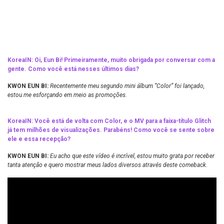
KoreaIN: Oi, Eun Bi! Primeiramente, muito obrigada por conversar com a
gente. Como você está nesses últimos dias?
KWON EUN BI:
Recentemente meu segundo mini álbum “Color” foi lançado,
estou me esforçando em meio as promoções.
KoreaIN: Você está de volta com Color, e o MV para a faixa-título Glitch
já tem milhões de visualizações. Parabéns! Como você se sente sobre
ele e essa recepção?
KWON EUN BI:
Eu acho que este vídeo é incrível, estou muito grata por receber
tanta atenção e quero mostrar meus lados diversos através deste comeback.