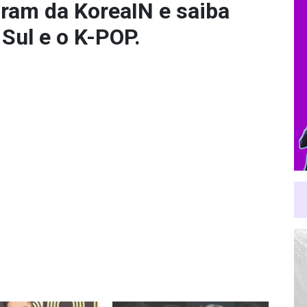
gram da KoreaIN
e saiba
 Sul e o K-POP.