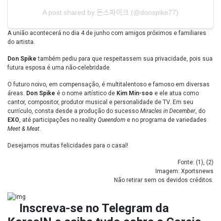
A post shared by 돈스파이크 (@donspike77)
A união acontecerá no dia 4 de junho com amigos próximos e familiares
do artista.
Don Spike
também pediu para que respeitassem sua privacidade, pois sua
futura esposa é uma não-celebridade.
O futuro noivo, em compensação, é multitalentoso e famoso em diversas
áreas.
Don Spike
é o nome artístico de
Kim Min-soo
e ele atua como
cantor, compositor, produtor musical e personalidade de TV. Em seu
currículo, consta desde a produção do sucesso
Miracles in December
, do
EXO
, até participações no reality
Queendom
e no programa de variedades
Meet & Meat
.
Desejamos muitas felicidades para o casal!
Fonte: (
1
), (
2
)
Imagem: Xportsnews
Não retirar sem os devidos créditos.
Inscreva-se no
Telegram da