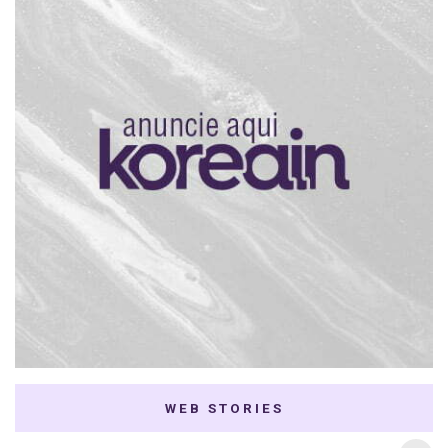
WEB STORIES
7 K-dramas Enemies
Thai Dramas com
to Lovers
First e Khaotung