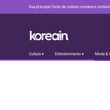
Sua principal fonte de cultura coreana e conte
Cultura ▾
Entretenimento ▾
Moda & L