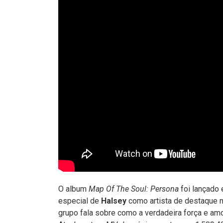
O album
Map Of The Soul: Persona
foi lançado 
especial de
Halsey
como artista de destaque no
grupo fala sobre como a verdadeira força e amo