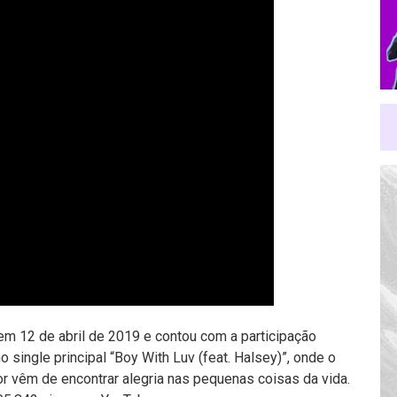
em 12 de abril de 2019 e contou com a participação
 single principal “Boy With Luv (feat. Halsey)”, onde o
r vêm de encontrar alegria nas pequenas coisas da vida.