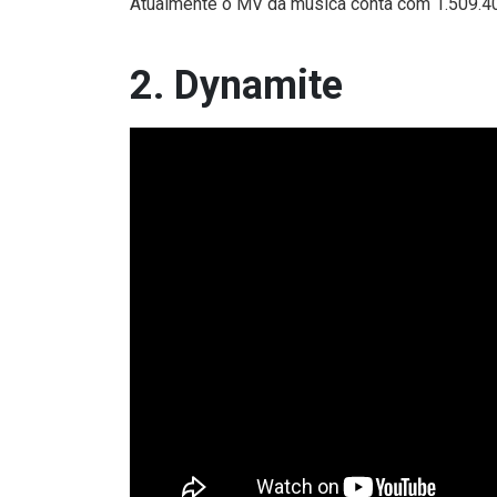
Atualmente o MV da música conta com 1.509.4
2. Dynamite