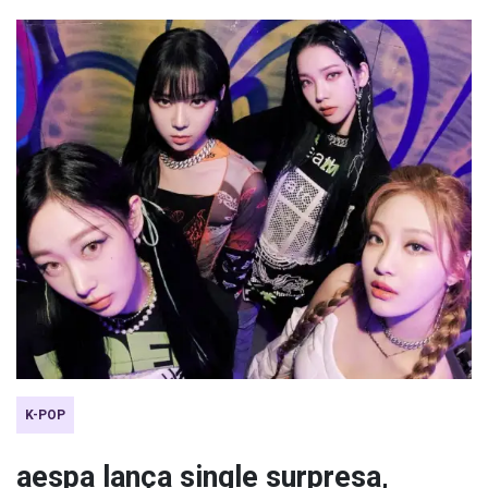
K-POP
aespa lança single surpresa,