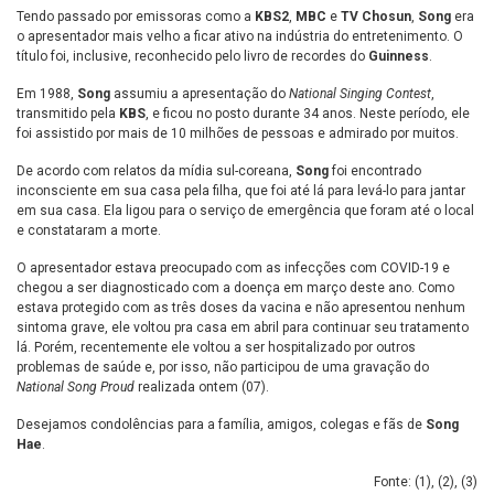
Tendo passado por emissoras como a
KBS2
,
MBC
e
TV Chosun
,
Song
era
o apresentador mais velho a ficar ativo na indústria do entretenimento. O
título foi, inclusive, reconhecido pelo livro de recordes do
Guinness
.
Em 1988,
Song
assumiu a apresentação do
National Singing Contest
,
transmitido pela
KBS
, e ficou no posto durante 34 anos. Neste período, ele
foi assistido por mais de 10 milhões de pessoas e admirado por muitos.
De acordo com relatos da mídia sul-coreana,
Song
foi encontrado
inconsciente em sua casa pela filha, que foi até lá para levá-lo para jantar
em sua casa. Ela ligou para o serviço de emergência que foram até o local
e constataram a morte.
O apresentador estava preocupado com as infecções com COVID-19 e
chegou a ser diagnosticado com a doença em março deste ano. Como
estava protegido com as três doses da vacina e não apresentou nenhum
sintoma grave, ele voltou pra casa em abril para continuar seu tratamento
lá. Porém, recentemente ele voltou a ser hospitalizado por outros
problemas de saúde e, por isso, não participou de uma gravação do
National Song Proud
realizada ontem (07).
Desejamos condolências para a família, amigos, colegas e fãs de
Song
Hae
.
Fonte: (
1
), (
2
), (
3
)