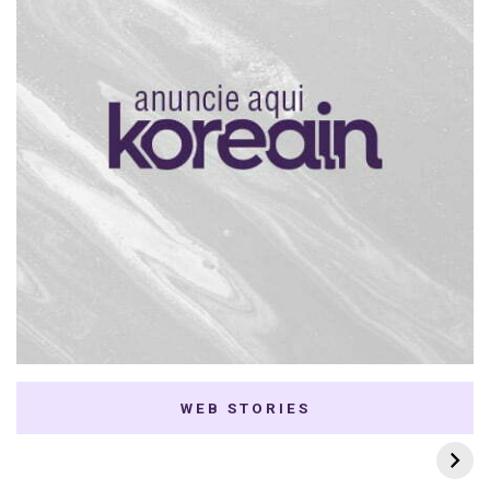
WEB STORIES
7 K-dramas Enemies
Thai Dramas com
to Lovers
First e Khaotung