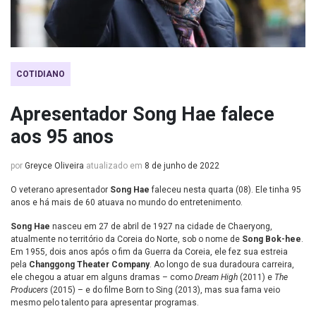
COTIDIANO
Apresentador Song Hae falece
aos 95 anos
por
Greyce Oliveira
atualizado em
8 de junho de 2022
O veterano apresentador
Song Hae
faleceu nesta quarta (08). Ele tinha 95
anos e há mais de 60 atuava no mundo do entretenimento.
Song
Hae
nasceu em 27 de abril de 1927 na cidade de Chaeryong,
atualmente no território da Coreia do Norte, sob o nome de
Song Bok-hee
.
Em 1955, dois anos após o fim da Guerra da Coreia, ele fez sua estreia
pela
Changgong Theater Company
. Ao longo de sua duradoura carreira,
ele chegou a atuar em alguns dramas – como
Dream High
(2011) e
The
Producers
(2015) – e do filme Born to Sing (2013), mas sua fama veio
mesmo pelo talento para apresentar programas.