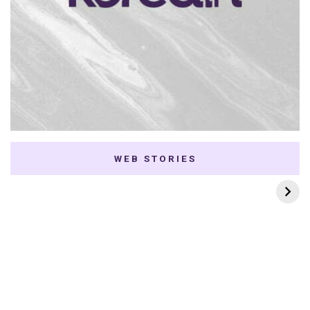
WEB STORIES
7 K-dramas Enemies
Thai Dramas com
to Lovers
First e Khaotung