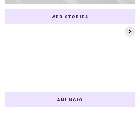
WEB STORIES
7 K-dramas Enemies
Thai Dramas com
to Lovers
First e Khaotung
ANÚNCIO