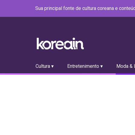
Sua principal fonte de cultura coreana e conte
Cultura ▾
Entretenimento ▾
Moda & L