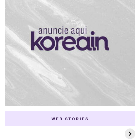
WEB STORIES
7 K-dramas Enemies
Thai Dramas com
to Lovers
First e Khaotung