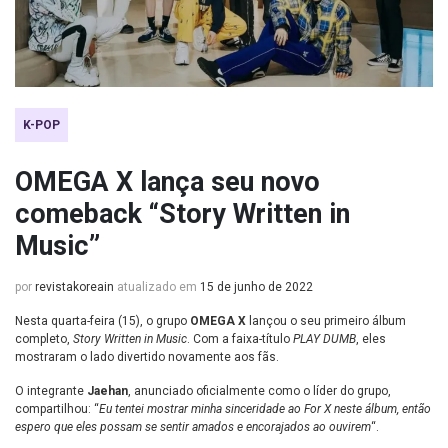
K-POP
OMEGA X lança seu novo
comeback “Story Written in
Music”
por
revistakoreain
atualizado em
15 de junho de 2022
Nesta quarta-feira (15), o grupo
OMEGA X
lançou o seu primeiro álbum
completo,
Story Written in Music
. Com a faixa-título
PLAY DUMB
, eles
mostraram o lado divertido novamente aos fãs.
O integrante
Jaehan
, anunciado oficialmente como o líder do grupo,
compartilhou: “
Eu tentei mostrar minha sinceridade ao For X neste álbum, então
espero que eles possam se sentir amados e encorajados ao ouvirem
“.