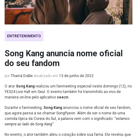
ENTRETENIMENTO
Song Kang anuncia nome oficial
do seu fandom
por
Thainá Doble
atualizado em
13 de junho de 2022
O ator
Song Kang
realizou um fanmeeting especial neste domingo (12), no
YES24 Live Hall em Seul. O evento também foi transmitido ao vivo de
maneira on-line pelo aplicativo
seezn
.
Durante o fanmeeting,
Song Kang
anunciou o nome oficial de seu fandom,
que agora passa a se chamar SongPyeon. Além de ser o nome de uma
comida típica da Coreia do Sul, a palavra vem com o significado: “
estamos
sempre ao lado de Song Kang
“.
No evento, o ator também abriu o coração sobre sua fama. Ele revelou que