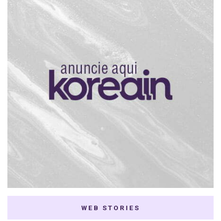
WEB STORIES
7 K-dramas Enemies
Thai Dramas com
to Lovers
First e Khaotung