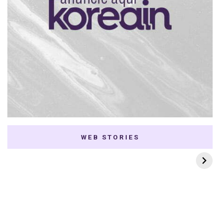
WEB STORIES
7 K-dramas Enemies
Thai Dramas com
to Lovers
First e Khaotung