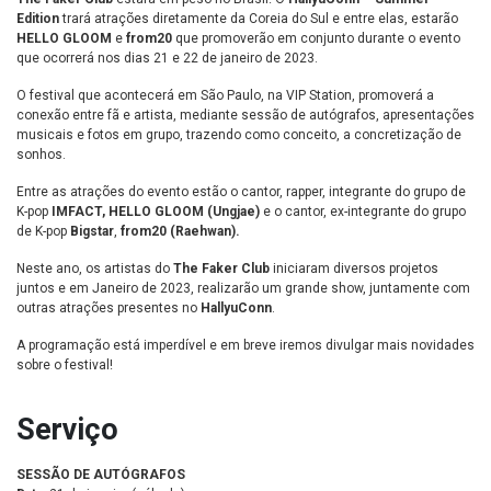
Edition
trará atrações diretamente da Coreia do Sul e entre elas, estarão
HELLO GLOOM
e
from20
que promoverão em conjunto durante o evento
que ocorrerá nos dias 21 e 22 de janeiro de 2023.
O festival que acontecerá em São Paulo, na VIP Station, promoverá a
conexão entre fã e artista, mediante sessão de autógrafos, apresentações
musicais e fotos em grupo, trazendo como conceito, a concretização de
sonhos.
Entre as atrações do evento estão o cantor, rapper, integrante do grupo de
K-pop
IMFACT, HELLO GLOOM (Ungjae)
e o cantor, ex-integrante do grupo
de K-pop
Bigstar
,
from20 (Raehwan).
Neste ano, os artistas do
T
he Faker Club
iniciaram diversos projetos
juntos e em Janeiro de 2023, realizarão um grande show, juntamente com
outras atrações presentes no
HallyuConn
.
A programação está imperdível e em breve iremos divulgar mais novidades
sobre o festival!
Serviço
SESSÃO DE AUTÓGRAFOS