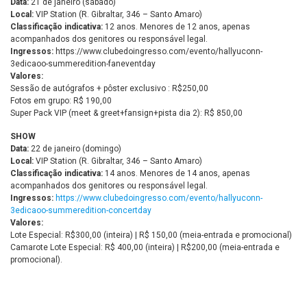
Data:
21 de janeiro (sábado)
Local:
VIP Station (R. Gibraltar, 346 – Santo Amaro)
Classificação indicativa:
12 anos. Menores de 12 anos, apenas
acompanhados dos genitores ou responsável legal.
Ingressos:
https://www.clubedoingresso.com/evento/hallyuconn-
3edicaoo-summeredition-faneventday
Valores:
Sessão de autógrafos + pôster exclusivo : R$250,00
Fotos em grupo: R$ 190,00
Super Pack VIP (meet & greet+fansign+pista dia 2): R$ 850,00
SHOW
Data:
22 de janeiro (domingo)
Local:
VIP Station (R. Gibraltar, 346 – Santo Amaro)
Classificação indicativa:
14 anos. Menores de 14 anos, apenas
acompanhados dos genitores ou responsável legal.
Ingressos:
https://www.clubedoingresso.com/evento/hallyuconn-
3edicaoo-summeredition-concertday
Valores:
Lote Especial: R$300,00 (inteira) | R$ 150,00 (meia-entrada e promocional)
Camarote Lote Especial: R$ 400,00 (inteira) | R$200,00 (meia-entrada e
promocional).