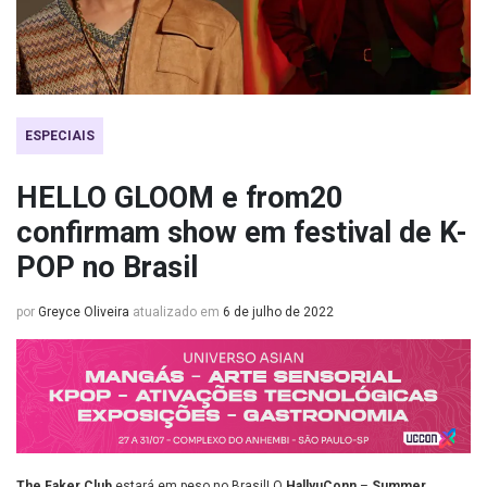
ESPECIAIS
HELLO GLOOM e from20
confirmam show em festival de K-
POP no Brasil
por
Greyce Oliveira
atualizado em
6 de julho de 2022
The Faker Club
estará em peso no Brasil! O
HallyuConn
–
Summer