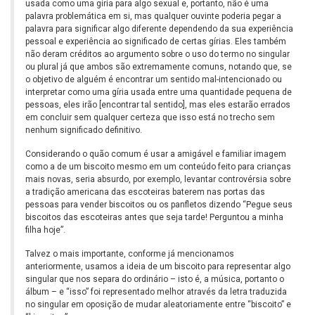
usada como uma gíria para algo sexual e, portanto, não é uma
palavra problemática em si, mas qualquer ouvinte poderia pegar a
palavra para significar algo diferente dependendo da sua experiência
pessoal e experiência ao significado de certas gírias. Eles também
não deram créditos ao argumento sobre o uso do termo no singular
ou plural já que ambos são extremamente comuns, notando que, se
o objetivo de alguém é encontrar um sentido mal-intencionado ou
interpretar como uma gíria usada entre uma quantidade pequena de
pessoas, eles irão [encontrar tal sentido], mas eles estarão errados
em concluir sem qualquer certeza que isso está no trecho sem
nenhum significado definitivo.
Considerando o quão comum é usar a amigável e familiar imagem
como a de um biscoito mesmo em um conteúdo feito para crianças
mais novas, seria absurdo, por exemplo, levantar controvérsia sobre
a tradição americana das escoteiras baterem nas portas das
pessoas para vender biscoitos ou os panfletos dizendo “Pegue seus
biscoitos das escoteiras antes que seja tarde! Perguntou a minha
filha hoje”.
Talvez o mais importante, conforme já mencionamos
anteriormente, usamos a ideia de um biscoito para representar algo
singular que nos separa do ordinário – isto é, a música, portanto o
álbum – e “isso” foi representado melhor através da letra traduzida
no singular em oposição de mudar aleatoriamente entre “biscoito” e