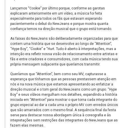
Lançamos “Cookie” por último porque, conforme as garotas
explicaram anteriormente em um vídeo, a música foi feita
especialmente para todos os fãs que estavam esperando
pacientemente o debut do NewJeans e porque mostra quanta
confiança temos na direção musical que o grupo está tomando.
As faixas do NewJeans são deliberadamente organizadas para que
contem uma história que se desenvolve ao longo de “Attention”,
“Hype Boy”, “Cookie” e “Hurt. Tudo é aberto à interpretações, mas a
intenção era refletir nossa visão de relacionamento entre artistas e
fãs e entre criadores e consumidores, com cada música tendo sua
própria mensagem subjacente que queríamos transmitir.
Queríamos que “Attention”, bem como seu MV, capturasse a
esperança que tínhamos que as pessoas prestassem atenção em
nós e na nova música que estamos apresentando ao enfatizar a
direção musical e o tom geral do NewJeans como um grupo. “Hype
Boy” e seus vídeos mergulham nos detalhes, expandindo a história
iniciada em “Attention” para mostrar o que torna cada integrante do
grupo especial ao dar a cada uma o próprio MV com enredos únicos
que são amarrados com o mesmo final. A sequência final da festa
serve para destacar nossa abordagem única à coreografia e às
intepretações sem restrições das integrantes do NewJeans que as
fazem elas mesmas.