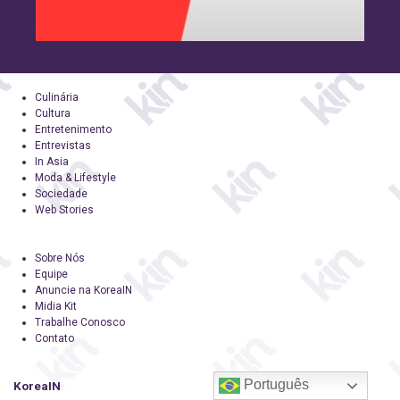
Culinária
Cultura
Entretenimento
Entrevistas
In Asia
Moda & Lifestyle
Sociedade
Web Stories
Sobre Nós
Equipe
Anuncie na KoreaIN
Midia Kit
Trabalhe Conosco
Contato
Português
KoreaIN