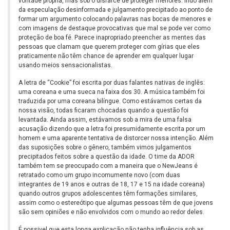
vontade própria, mas sob o disfarce de proteger menores. Indo além
da especulação desinformada e julgamento precipitado ao ponto de
formar um argumento colocando palavras nas bocas de menores e
com imagens de destaque provocativas que mal se pode ver como
proteção de boa fé. Parece inapropriado preencher as mentes das
pessoas que clamam que querem proteger com gírias que eles
praticamente não têm chance de aprender em qualquer lugar
usando meios sensacionalistas.
A letra de “Cookie” foi escrita por duas falantes nativas de inglês:
uma coreana e uma sueca na faixa dos 30. A música também foi
traduzida por uma coreana bilíngue. Como estávamos certas da
nossa visão, todas ficaram chocadas quando a questão foi
levantada. Ainda assim, estávamos sob a mira de uma falsa
acusação dizendo que a letra foi presumidamente escrita por um
homem e uma aparente tentativa de distorcer nossa intenção. Além
das suposições sobre o gênero, também vimos julgamentos
precipitados feitos sobre a questão da idade. O time da ADOR
também tem se preocupado com a maneira que o NewJeans é
retratado como um grupo incomumente novo (com duas
integrantes de 19 anos e outras de 18, 17 e 15 na idade coreana)
quando outros grupos adolescentes têm formações similares,
assim como o estereótipo que algumas pessoas têm de que jovens
são sem opiniões e não envolvidos com o mundo ao redor deles.
É possivel que esta longa explicação não tenha influência sob as