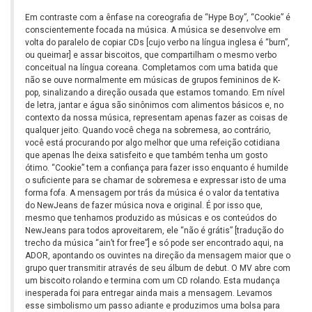
Em contraste com a ênfase na coreografia de “Hype Boy”, “Cookie” é
conscientemente focada na música. A música se desenvolve em
volta do paralelo de copiar CDs [cujo verbo na língua inglesa é “burn”,
ou queimar] e assar biscoitos, que compartilham o mesmo verbo
conceitual na língua coreana. Completamos com uma batida que
não se ouve normalmente em músicas de grupos femininos de K-
pop, sinalizando a direção ousada que estamos tomando. Em nível
de letra, jantar e água são sinônimos com alimentos básicos e, no
contexto da nossa música, representam apenas fazer as coisas de
qualquer jeito. Quando você chega na sobremesa, ao contrário,
você está procurando por algo melhor que uma refeição cotidiana
que apenas lhe deixa satisfeito e que também tenha um gosto
ótimo. “Cookie” tem a confiança para fazer isso enquanto é humilde
o suficiente para se chamar de sobremesa e expressar isto de uma
forma fofa. A mensagem por trás da música é o valor da tentativa
do NewJeans de fazer música nova e original. É por isso que,
mesmo que tenhamos produzido as músicas e os conteúdos do
NewJeans para todos aproveitarem, ele “não é grátis” [tradução do
trecho da música “ain’t for free”] e só pode ser encontrado aqui, na
ADOR, apontando os ouvintes na direção da mensagem maior que o
grupo quer transmitir através de seu álbum de debut. O MV abre com
um biscoito rolando e termina com um CD rolando. Esta mudança
inesperada foi para entregar ainda mais a mensagem. Levamos
esse simbolismo um passo adiante e produzimos uma bolsa para