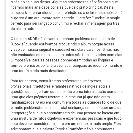
o básico da suas dietas. Algumas sobremesas são tão boas que
ficamos mais ansiosos por elas que pelo prato principal. Desta
perspectiva, tentar discutir se a refeição ou a sobremesa após ela é
superior é um argumento sem sentido. E isto fez “Cookie” o single
perfeito para ser lançado por último e fechar a mensagem por trás
do álbum todo.
O time da ADOR não levantou nenhum problema com a letra de
“Cookie” quando estávamos produzindo o álbum porque nossa
visão de música original e saudável era clara para nós. Gírias não
são ensinadas na escola e nem todos são familiarizados com elas.
É impossível para as pessoas conhecerem todas as línguas e
termos ofensivos por aí e prever sua recepção ao redor do mundo é
uma tarefa ainda mais desafiadora.
Para ter certeza, consultamos professores, intérpretes
profissionais, tradutores e falantes nativos de inglês sobre a
questão que sugeriram que esta não é uma interpretação comum e
uma que eles próprios tiveram que procurar já que não eram
familiarizados. O elo em comum em todas as opiniões foi o de que
é muito problemático colocar total confiança em quaisquer uma das
interpretações, que o entendimento de uma pessoa se baseia em
uma mistura de fatos objetivos e experiências pessoais e que tudo
isso deve ser considerado junto em um contexto mais amplo. Eles
adicionaram que a palavra “cookie” também não é comumente