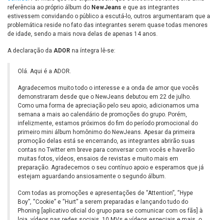
referência ao próprio álbum do
NewJeans
e que as integrantes
estivessem convidando o público a escutá-lo, outros argumentaram que a
problemática reside no fato das integrantes serem quase todas menores
de idade, sendo a mais nova delas de apenas 14 anos.
A declaração da
ADOR
na íntegra lê-se:
Olá. Aqui é a ADOR.
Agradecemos muito todo o interesse e a onda de amor que vocês
demonstraram desde que o NewJeans debutou em 22 de julho.
Como uma forma de apreciação pelo seu apoio, adicionamos uma
semana a mais ao calendário de promoções do grupo. Porém,
infelizmente, estamos próximos do fim do período promocional do
primeiro mini álbum homônimo do NewJeans. Apesar da primeira
promoção delas está se encerrando, as integrantes abrirão suas
contas no Twitter em breve para conversar com vocês e haverão
muitas fotos, vídeos, ensaios de revistas e muito mais em
preparação. Agradecemos o seu contínuo apoio e esperamos que já
estejam aguardando ansiosamente o segundo álbum.
Com todas as promoções e apresentações de “Attention”, “Hype
Boy”, “Cookie” e “Hurt” a serem preparadas e lançando tudo do
Phoning [aplicativo oficial do grupo para se comunicar com os fãs] à
loja, vídeos nas redes sociais, 10 MVs e vídeos especiais e mais, o