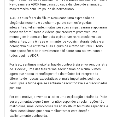
NewJeans e a ADOR têm passado cada dia cheio de animação,
mas também com um pouco de nervosismo.
A ADOR quis fazer do álbum NewJeans uma expressão da
elegância inocente e do charme puro e sem esforço das
integrantes. Felizmente, muitas pessoas simpatizaram e apoiaram
nossa visão: músicas e vídeos que procuram promover uma
mensagem inocente e honesta e pintar um retrato coletivo das
integrantes, uma ênfase em manter os vocais naturais delas e a
coreografia que enfatiza suas a química e ritmo naturais. E todo
este apoio têm sido incrivelmente edificante para o NewJeans e
todos aqui na ADOR.
Por isso, sentimos muito ter havido controvérsia envolvendo a letra
de “Cookie”, uma das três faixas secundárias do álbum. Vimos
agora que nossa intenção por trás da música foi interpretada
diferente de nossas expectativas e, mais importante, pedimos
desculpas a todos que se sentiram desconfortáveis e preocupados
por isso.
Por este motivo, devemos a todos uma explicação detalhada. Pode
ser argumentado que é melhor não responder a reclamações tão
maliciosas, mas, como nossa visão do álbum foi muito específica e
clara, concluímos que seria melhor tornar esta direção
explicitamente conhecida.