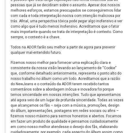
pessoas que já se decidiram sobre o assunto. Apesar dos nossos
melhores esforços, estamos preocupados se conseguiremos lidar
com cada e toda interpretação nociva com intenção maliciosa por
trás. Afinal, uma perspectiva tóxica pode pegar algo inofensivo e ver
como algo que é tudo menos inofensivo. Acreditamos que o fator
mais importante quando se trata de interpretação é contexto. Como
sempre, o contexto é a chave.
Todos na ADOR farão seu melhor a partir de agora para prevenir
qualquer mal-entendido futuro.
Fizemos nosso melhor para fornecer uma explicação clara e
consistente da nossa visão levando ao lançamento de “Cookie”
que, conforme detalhado anteriormente, representa o ponto alto do
nosso trabalho no álbum como um todo. Acreditamos que a razão
do NewJeans e o conteúdo da ADOR terem recebido tantos
comentários sobre a abordagem inócua e inovadora foi porque
temos sinceridade em nossas intenções. Tudo que apresentamos
até agora veio de um lugar de profunda sinceridade. Todas as vezes
que alcançamos os fãs – seja com a música, promoções, design
do álbum, apresentações, postagens em redes sociais ou afins –
fizemos nosso máximo para sermos honestos e abertos. Focamos
em fazer um produto de qualidade e pensamos cuidadosamente
em como nosso melhor atendesse o desejo dos fãs, elaborando
cuidadosamente, por exemplo, cada aspecto do álbum assim como