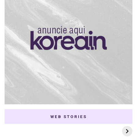
WEB STORIES
7 K-dramas Enemies
Thai Dramas com
to Lovers
First e Khaotung