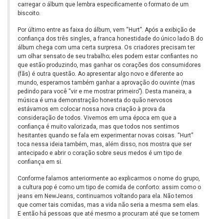
carregar o álbum que lembra especificamente o formato de um
biscoito.
Por último entre as faixa do álbum, vem “Hurt”. Após a exibição de
confiança dos três singles, a franca honestidade do único lado B do
álbum chega com uma certa surpresa. Os criadores precisam ter
um olhar sensato de seu trabalho; eles podem estar confiantes no
que estão produzindo, mas ganhar os corações dos consumidores
(fãs) é outra questão. Ao apresentar algo novo e diferente ao
mundo, esperamos também ganhar a aprovação do ouvinte (mas
pedindo para você “vir e me mostrar primeiro”). Desta maneira, a
música é uma demonstração honesta do quão nervosos
estávamos em colocar nossa nova criação à prova da
consideração de todos. Vivemos em uma época em que a
confiança é muito valorizada, mas que todos nos sentimos
hesitantes quando se fala em experimentar novas coisas. “Hurt”
toca nessa ideia também, mas, além disso, nos mostra que ser
antecipado e abrir o coração sobre seus medos é um tipo de
confiança em si.
Conforme falamos anteriormente ao explicarmos o nome do grupo,
a cultura pop é como um tipo de comida de conforto: assim como o
jeans em NewJeans, continuamos voltando para ela. Não temos
que comer tais comidas, mas a vida não seria a mesma sem elas.
E então há pessoas que até mesmo a procuram até que se tornem