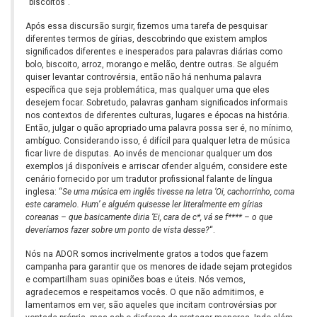
“biscoitos”.
Após essa discursão surgir, fizemos uma tarefa de pesquisar
diferentes termos de gírias, descobrindo que existem amplos
significados diferentes e inesperados para palavras diárias como
bolo, biscoito, arroz, morango e melão, dentre outras. Se alguém
quiser levantar controvérsia, então não há nenhuma palavra
específica que seja problemática, mas qualquer uma que eles
desejem focar. Sobretudo, palavras ganham significados informais
nos contextos de diferentes culturas, lugares e épocas na história.
Então, julgar o quão apropriado uma palavra possa ser é, no mínimo,
ambíguo. Considerando isso, é difícil para qualquer letra de música
ficar livre de disputas. Ao invés de mencionar qualquer um dos
exemplos já disponíveis e arriscar ofender alguém, considere este
cenário fornecido por um tradutor profissional falante de língua
inglesa: “
Se uma música em inglês tivesse na letra ‘Oi, cachorrinho, coma
este caramelo. Hum’ e alguém quisesse ler literalmente em gírias
coreanas – que basicamente diria ‘Ei, cara de c*, vá se f**** – o que
deveríamos fazer sobre um ponto de vista desse?
“.
Nós na ADOR somos incrivelmente gratos a todos que fazem
campanha para garantir que os menores de idade sejam protegidos
e compartilham suas opiniões boas e úteis. Nós vemos,
agradecemos e respeitamos vocês. O que não admitimos, e
lamentamos em ver, são aqueles que incitam controvérsias por