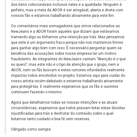
dos itens colecionáveis inclusos neles e a qualidade. Ninguém é
perfeito, mas a meta da ADOR é ser amigável, aberta e direta com
nossos fãs e estamos trabalhando ativamente para este fim.
Os comentários mais esmagadores que vimos relacionados ao
NewJeans e a ADOR foram aqueles que diziam que estávamos
tramando algo ou tínhamos uma intenção por trás. Mas pensamos
que este é um argumento fraco porque não nos mantemos firmes
para ganhar algo bom com isso. É necessário perguntar quem se
beneficia das acusações sobre nossa empresa ter um motivo
fraudulento. As integrantes do NewJeans cantam “Atenção é o que
eu quero”, mas este não é o tipo de atenção que o grupo, nem a
ADOR, nem os fãs buscam e estes rumores infundados realmente
impactou todos envolvidos no projeto. Estamos aqui para cuidar do
nosso artista recém-debutado e estamos trabalhando ativamente
para protegê-las. E realmente esperamos que os fãs e ouvintes
continuem fazendo o mesmo.
Agora que detalhamos todas as nossas intenções e as atuais
circunstâncias, esperamos que todos possam botar estas dúvidas
injustificadas para trás e desfrutar do conteúdo sobre o qual
botamos tanto cuidado e boa fé sem reservas.
Obrigado como sempre.