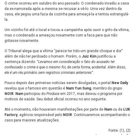
O crime ocorreu em outubro do ano passado. O condenado invadiu a casa
da ex-namorada após a mesma se recusar a vê-lo. Uma vez dentro da
casa, ele pegou uma faca da cozinha para ameaçá-la e tentou estrangulá-
la.
Um vizinho foi até o local e tocou a campainha após ouvir o grito da vítima,
mas o condenado a ameaçou novamente com a faca para que não
gritasse novamente.
O Tribunal alega que a vítima “parece ter tido um grande choque e dor”
além de não ter perdoado o homem. Porém, o
Juiz Kim
justificou a
sentença dizendo: “
Levamos em consideração o fato do acusado ter
confessado o crime e que o mesmo foi, de certa forma, acidental. Além disso,
ele é um réu primário sem registros criminais anteriores
“.
Pouco depois das primeiras notícias serem divulgadas, o portal
New Daily
revelou que o famoso em questão é
Nam Yun Sung
, membro do grupo
NOIR
.
Nam
participou do
Produce
em 2017, mas deixou o programa por
motivos de saúde. Seu debut oficial ocorreu no ano seguinte.
Até o momento, não houveram manifestações por parte de
Nam
ou da
LUK
Factory
, agência responsável pelo
NOIR
. Continuaremos acompanhando o
caso para maiores atualizações.
Fonte: (
1
), (
2
)