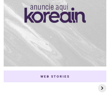
WEB STORIES
7 K-dramas Enemies
Thai Dramas com
to Lovers
First e Khaotung