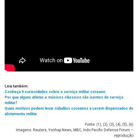
Leia também:
Conheça 9 curiosidades sobre o serviço militar coreano
Por que alguns atletas e músicos clássicos são isentos do serviço
militar?
Quais motivos podem levar cidadãos coreanos a serem dispensados do
alistamento militar
Fonte: (
1
), (
2
), (
3
), (
4
), (
5
), (
6
)
Imagens: Reuters, Yonhap News, MBC, Indo Pacific Defense Forum –
reprodução