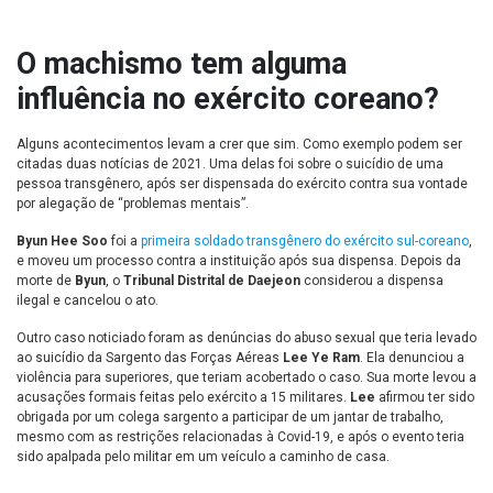
O machismo tem alguma
influência no exército coreano?
Alguns acontecimentos levam a crer que sim. Como exemplo podem ser
citadas duas notícias de 2021. Uma delas foi sobre o suicídio de uma
pessoa transgênero, após ser dispensada do exército contra sua vontade
por alegação de “problemas mentais”.
Byun Hee Soo
foi a
primeira soldado transgênero do exército sul-coreano
,
e moveu um processo contra a instituição após sua dispensa. Depois da
morte de
Byun
, o
Tribunal Distrital de Daejeon
considerou a dispensa
ilegal e cancelou o ato.
Outro caso noticiado foram as denúncias do abuso sexual que teria levado
ao suicídio da Sargento das Forças Aéreas
Lee Ye Ram
. Ela denunciou a
violência para superiores, que teriam acobertado o caso. Sua morte levou a
acusações formais feitas pelo exército a 15 militares.
Lee
afirmou ter sido
obrigada por um colega sargento a participar de um jantar de trabalho,
mesmo com as restrições relacionadas à Covid-19, e após o evento teria
sido apalpada pelo militar em um veículo a caminho de casa.