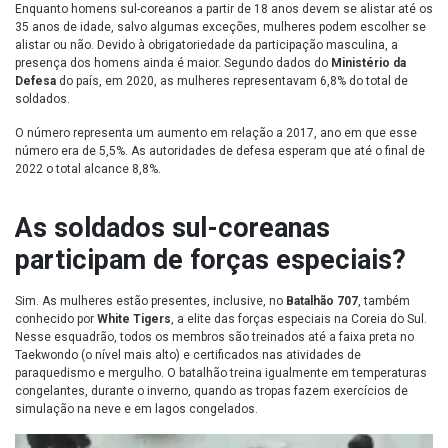
Enquanto homens sul-coreanos a partir de 18 anos devem se alistar até os
35 anos de idade, salvo algumas exceções, mulheres podem escolher se
alistar ou não. Devido à obrigatoriedade da participação masculina, a
presença dos homens ainda é maior. Segundo dados do
Ministério da
Defesa
do país, em 2020, as mulheres representavam 6,8% do total de
soldados.
O número representa um aumento em relação a 2017, ano em que esse
número era de 5,5%. As autoridades de defesa esperam que até o final de
2022 o total alcance 8,8%.
As soldados sul-coreanas
participam de forças especiais?
Sim. As mulheres estão presentes, inclusive, no
Batalhão 707
, também
conhecido por
White Tigers
, a elite das forças especiais na Coreia do Sul.
Nesse esquadrão, todos os membros são treinados até a faixa preta no
Taekwondo (o nível mais alto) e certificados nas atividades de
paraquedismo e mergulho. O batalhão treina igualmente em temperaturas
congelantes, durante o inverno, quando as tropas fazem exercícios de
simulação na neve e em lagos congelados.