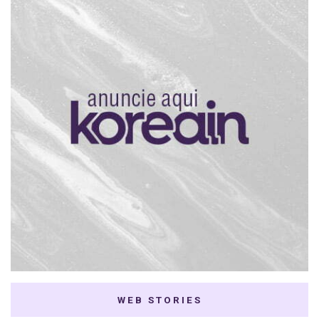
WEB STORIES
7 K-dramas Enemies
Thai Dramas com
to Lovers
First e Khaotung