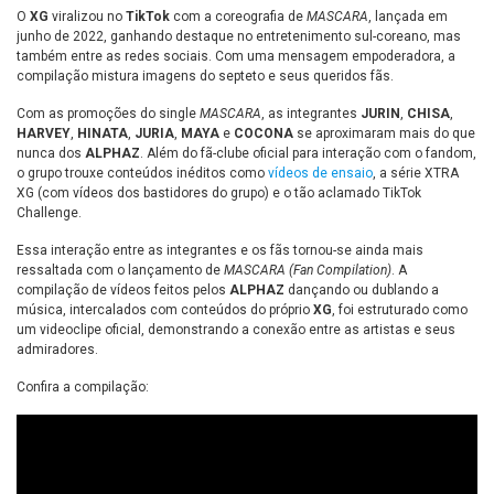
O
XG
viralizou no
TikTok
com a coreografia de
MASCARA
, lançada em
junho de 2022, ganhando destaque no entretenimento sul-coreano, mas
também entre as redes sociais. Com uma mensagem empoderadora, a
compilação mistura imagens do septeto e seus queridos fãs.
Com as promoções do single
MASCARA
, as integrantes
JURIN
,
CHISA
,
HARVEY
,
HINATA
,
JURIA
,
MAYA
e
COCONA
se aproximaram mais do que
nunca dos
ALPHAZ
. Além do fã-clube oficial para interação com o fandom,
o grupo trouxe conteúdos inéditos como
vídeos de ensaio
, a série XTRA
XG (com vídeos dos bastidores do grupo) e o tão aclamado TikTok
Challenge.
Essa interação entre as integrantes e os fãs tornou-se ainda mais
ressaltada com o lançamento de
MASCARA (Fan Compilation)
. A
compilação de vídeos feitos pelos
ALPHAZ
dançando ou dublando a
música, intercalados com conteúdos do próprio
XG
, foi estruturado como
um videoclipe oficial, demonstrando a conexão entre as artistas e seus
admiradores.
Confira a compilação: