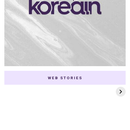
WEB STORIES
7 K-dramas Enemies
Thai Dramas com
to Lovers
First e Khaotung