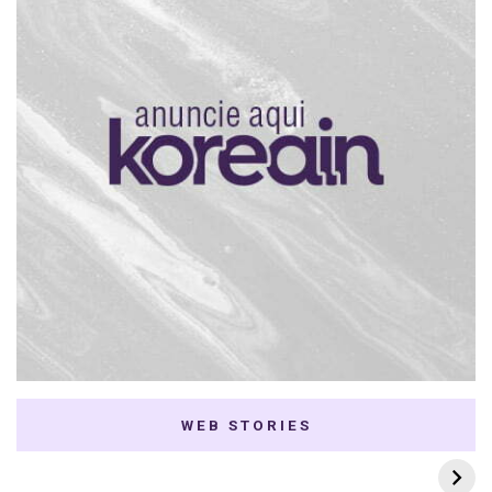
WEB STORIES
7 K-dramas Enemies
Thai Dramas com
to Lovers
First e Khaotung