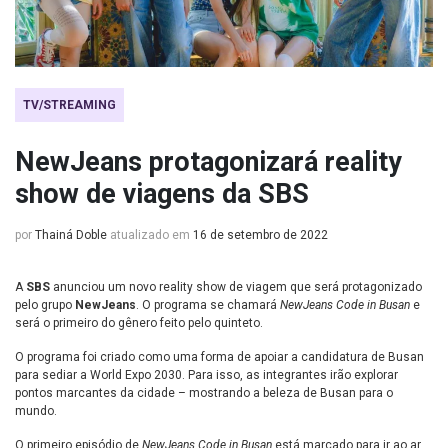
TV/STREAMING
NewJeans protagonizará reality
show de viagens da SBS
por
Thainá Doble
atualizado em
16 de setembro de 2022
A
SBS
anunciou um novo reality show de viagem que será protagonizado
pelo grupo
NewJeans
. O programa se chamará
NewJeans Code in Busan
e
será o primeiro do gênero feito pelo quinteto.
O programa foi criado como uma forma de apoiar a candidatura de Busan
para sediar a World Expo 2030. Para isso, as integrantes irão explorar
pontos marcantes da cidade – mostrando a beleza de Busan para o
mundo.
O primeiro episódio de
NewJeans Code in Busan
está marcado para ir ao ar