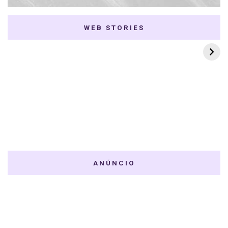
WEB STORIES
7 K-dramas Enemies
Thai Dramas com
to Lovers
First e Khaotung
ANÚNCIO