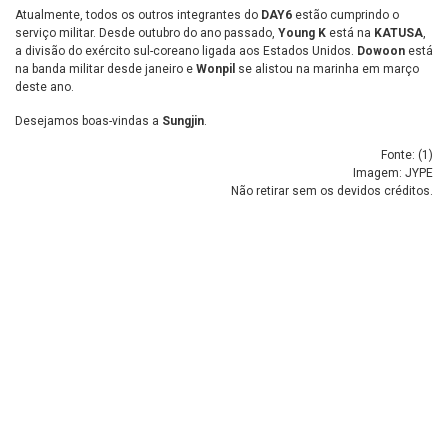
Atualmente, todos os outros integrantes do
DAY6
estão cumprindo o
serviço militar. Desde outubro do ano passado,
Young K
está na
KATUSA
,
a divisão do exército sul-coreano ligada aos Estados Unidos.
Dowoon
está
na banda militar desde janeiro e
Wonpil
se alistou na marinha em março
deste ano.
Desejamos boas-vindas a
Sungjin
.
Fonte: (
1
)
Imagem: JYPE
Não retirar sem os devidos créditos.