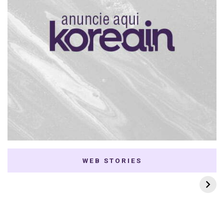
WEB STORIES
7 K-dramas Enemies
Thai Dramas com
to Lovers
First e Khaotung