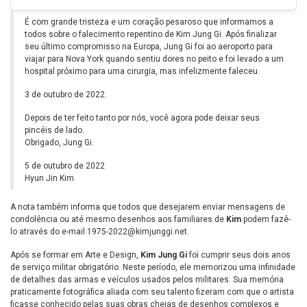
É com grande tristeza e um coração pesaroso que informamos a
todos sobre o falecimento repentino de Kim Jung Gi. Após finalizar
seu último compromisso na Europa, Jung Gi foi ao aeroporto para
viajar para Nova York quando sentiu dores no peito e foi levado a um
hospital próximo para uma cirurgia, mas infelizmente faleceu.
3 de outubro de 2022.
Depois de ter feito tanto por nós, você agora pode deixar seus
pincéis de lado.
Obrigado, Jung Gi.
5 de outubro de 2022
Hyun Jin Kim
A nota também informa que todos que desejarem enviar mensagens de
condolência ou até mesmo desenhos aos familiares de
Kim
podem fazê-
lo através do e-mail
1975-2022@kimjunggi.net
.
Após se formar em Arte e Design,
Kim Jung Gi
foi cumprir seus dois anos
de serviço militar obrigatório. Neste período, ele memorizou uma infinidade
de detalhes das armas e veículos usados pelos militares. Sua memória
praticamente fotográfica aliada com seu talento fizeram com que o artista
ficasse conhecido pelas suas obras cheias de desenhos complexos e