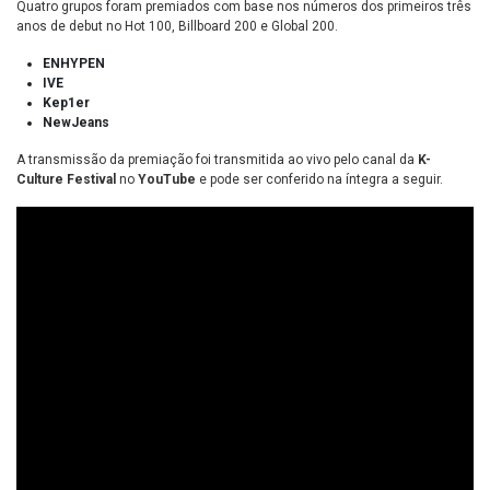
Quatro grupos foram premiados com base nos números dos primeiros três
anos de debut no Hot 100, Billboard 200 e Global 200.
ENHYPEN
IVE
Kep1er
NewJeans
A transmissão da premiação foi transmitida ao vivo pelo canal da
K-
Culture Festival
no
YouTube
e pode ser conferido na íntegra a seguir.