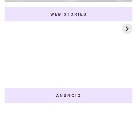
WEB STORIES
7 K-dramas Enemies
Thai Dramas com
to Lovers
First e Khaotung
ANÚNCIO