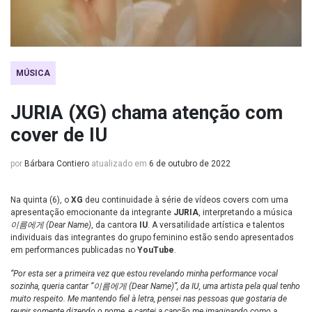
MÚSICA
JURIA (XG) chama atenção com
cover de IU
por
Bárbara Contiero
atualizado em
6 de outubro de 2022
Na quinta (6), o
XG
deu continuidade à série de vídeos covers com uma
apresentação emocionante da integrante
JURIA
, interpretando a música
이름에게 (Dear Name)
, da cantora
IU
. A versatilidade artística e talentos
individuais das integrantes do grupo feminino estão sendo apresentados
em performances publicadas no
YouTube
.
“Por esta ser a primeira vez que estou revelando minha performance vocal
sozinha, queria cantar “이름에게 (Dear Name)”, da IU, uma artista pela qual tenho
muito respeito. Me mantendo fiel à letra, pensei nas pessoas que gostaria de
reunir somente dizendo o nome, e cantei a canção me imaginando como a