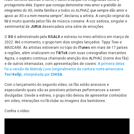
protagonista dela. Espero que consiga demonstrar meu amor e gratidão às
integrantes do XG, minha família e a todos os ALPHAZ, que sempre dão amor e
apoio ao XG e a mim mesma sempre”,
declarou a artista. A canção original da
IU
é muito querida pelos fãs de música coreana. A voz sedosa, singular e
sentimental de
JURIA
desencadeia uma série de emoções.
O
XG
é administrado pela
XGALX
e estreou no meio artístico em março de
2022. Até o momento, o grupo tem dois singles lançados:
Tippy Toes
e
MASCARA.
As artistas estiveram no topo do
iTunes
em mais de 17 países
e regiões, além viralizarem no
TikTok
com suas coreografias marcantes.
Agora, o septeto continua chamando atenção dos ALPHAZ (nome dos fãs)
e de outros internautas, com apresentações de covers.
A primeira delas
foi a versão de
Nobody Love
(originalmente da cantora norte-americana
Tori Kelly
), interpretada por
CHISA
.
Com o lançamento do segundo vídeo, os fãs estão ansiosos e
especulando quais são as possíveis próximas performances a serem
divulgadas. Desde a estreia, o grupo não deixou de apresentar conteúdos
em vídeo, interações no fã-clube ou imagens dos bastidores.
Confira o vídeo: