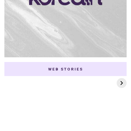
WEB STORIES
7 K-dramas Enemies
Thai Dramas com
to Lovers
First e Khaotung