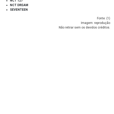
NCT 127
NCT DREAM
SEVENTEEN
Fonte: (
1
)
Imagem: reprodução
Não retirar sem os devidos créditos.