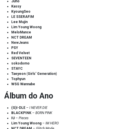
Juho
Kassy
KyoungSeo
LE SSERAFIM
Lee Mujin
Lim Young Woong
MeloMance
NCT DREAM
NewJeans
PSY
Red Velvet
SEVENTEEN
sokodomo
STAYC
Taeyeon
(
Girls’ Generation
)
Tophyun
WSG Wannabe
Álbum do Ano
(G)I-DLE
–
I NEVER DIE
BLACKPINK
–
BORN PINK
IU
–
Pieces
Lim Young Woong
–
IM HERO
NCT DREAM
–
Glitch Mode