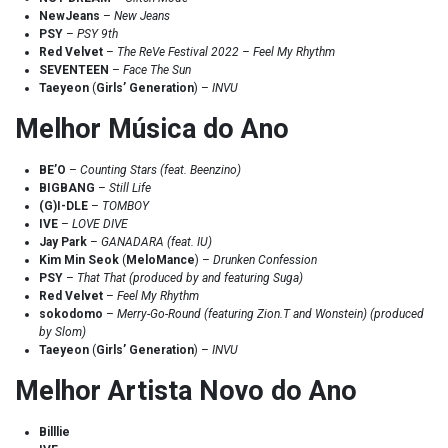
NewJeans
–
New Jeans
PSY
–
PSY 9th
Red Velvet
–
The ReVe Festival 2022 – Feel My Rhythm
SEVENTEEN
–
Face The Sun
Taeyeon
(
Girls’ Generation
) –
INVU
Melhor Música do Ano
BE’O
–
Counting Stars (feat. Beenzino)
BIGBANG
–
Still Life
(G)I-DLE
–
TOMBOY
IVE
–
LOVE DIVE
Jay Park
–
GANADARA (feat. IU)
Kim Min Seok
(
MeloMance
) –
Drunken Confession
PSY
–
That That (produced by and featuring Suga)
Red Velvet
–
Feel My Rhythm
sokodomo
–
Merry-Go-Round (featuring Zion.T and Wonstein) (produced
by Slom)
Taeyeon
(
Girls’ Generation
) –
INVU
Melhor Artista Novo do Ano
Billlie