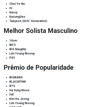
Choi Ye Na
IU
Kassy
KyoungSeo
Taeyeon
(
Girls’ Generation
)
Melhor Solista Masculino
10cm
BE’O
BIG Naughty
Lim Young Woong
PSY
Prêmio de Popularidade
BIGBANG
BLACKPINK
BTS
Ha Sung Woon
IVE
Kim Ho Joong
Lim Young Woong