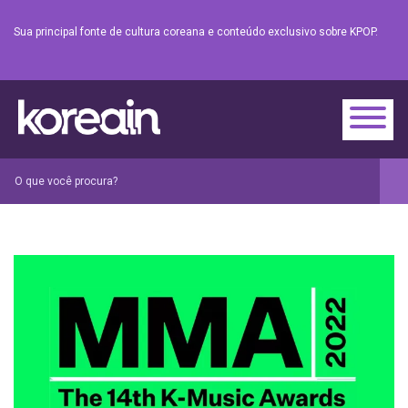
Sua principal fonte de cultura coreana e conteúdo exclusivo sobre KPOP.