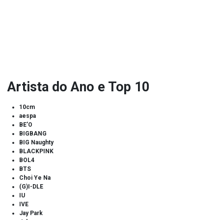
Artista do Ano e Top 10
10cm
aespa
BE’O
BIGBANG
BIG Naughty
BLACKPINK
BOL4
BTS
Choi Ye Na
(G)I-DLE
IU
IVE
Jay Park