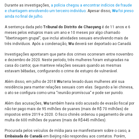
Durante as investigações,
a polícia chegou a encontrar indícios de fraude
e chantagem envolvendo um terceiro indivíduo
. Apesar disso,
Wu
foi preso
ainda no final de julho
.
A sentença dada pelo
Tribunal do Distrito de Chaoyang
é de 11 anos e 6
meses pelos estupros mais um ano e 10 meses por algo chamado
“libertinagem grupal”, que inclui atividades sexuais envolvendo mais de
três indivíduos. Após a condenação,
Wu
deverá ser deportado ao Canadá.
Investigações apontaram que parte dos crimes ocorreram entre novembro
e dezembro de 2020. Neste período, três mulheres foram estupradas na
casa do cantor, que manteve relações sexuais quando as mesmas
estavam bêbadas, configurando o crime de estupro de vulnerável.
Além disso, em julho de 2018
Wu
teria levado duas mulheres até sua
residência para manter relações sexuais com elas. Segundo a lei chinesa,
o ato se configura como uma “reunião promíscua” e pode ser punido.
Além das acusações,
Wu
também havia sido acusado de evasão fiscal por
não ter pago mais de 95 milhões de yuanes (mais de R$ 70 milhões) de
impostos entre 2019 e 2020. O fisco chinês ordenou o pagamento de uma
multa de 600 milhões de yuanes (mais de R$445 milhões).
Procurada pelos veículos de mídia para se manifestarem sobre o caso, a
Embaixada do Canadá
em Beijing não respondeu aos contatos. Porém,