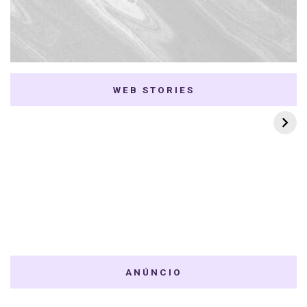
WEB STORIES
7 K-dramas Enemies
Thai Dramas com
to Lovers
First e Khaotung
ANÚNCIO