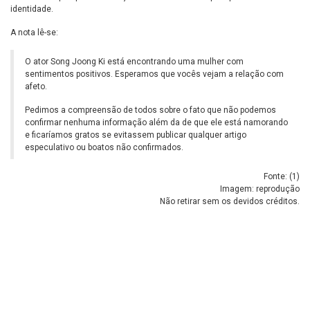
identidade.
A nota lê-se:
O ator Song Joong Ki está encontrando uma mulher com
sentimentos positivos. Esperamos que vocês vejam a relação com
afeto.
Pedimos a compreensão de todos sobre o fato que não podemos
confirmar nenhuma informação além da de que ele está namorando
e ficaríamos gratos se evitassem publicar qualquer artigo
especulativo ou boatos não confirmados.
Fonte: (
1
)
Imagem: reprodução
Não retirar sem os devidos créditos.