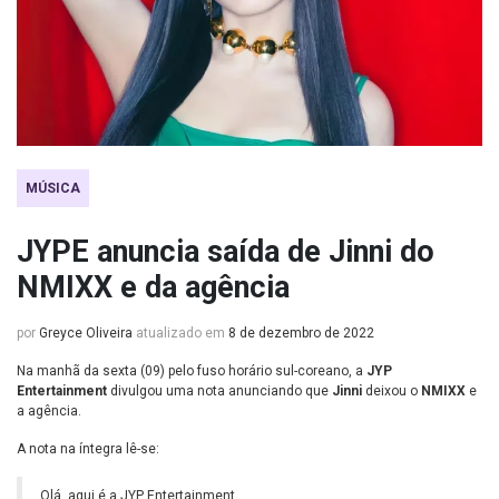
MÚSICA
JYPE anuncia saída de Jinni do
NMIXX e da agência
por
Greyce Oliveira
atualizado em
8 de dezembro de 2022
Na manhã da sexta (09) pelo fuso horário sul-coreano, a
JYP
Entertainment
divulgou uma nota anunciando que
Jinni
deixou o
NMIXX
e
a agência.
A nota na íntegra lê-se:
Olá, aqui é a JYP Entertainment.