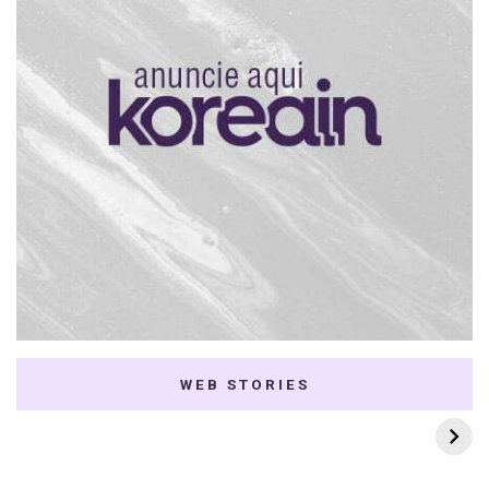
WEB STORIES
7 K-dramas Enemies
Thai Dramas com
to Lovers
First e Khaotung