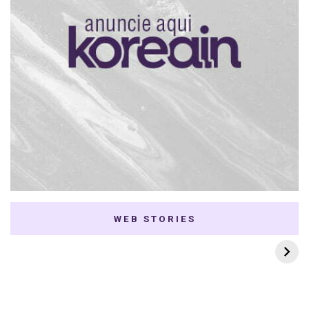
WEB STORIES
7 K-dramas Enemies
Thai Dramas com
to Lovers
First e Khaotung