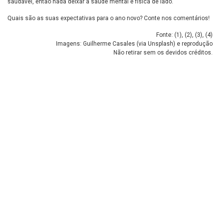
saudável, então nada deixar a saúde mental e física de lado.
Quais são as suas expectativas para o ano novo? Conte nos comentários!
Fonte: (
1
), (
2
), (
3
), (
4
)
Imagens: Guilherme Casales (via Unsplash) e reprodução
Não retirar sem os devidos créditos.