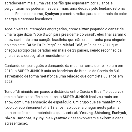
agradeceram mais uma vez aos fãs que esperaram por 10 anos e
perguntaram se poderiam esperar mais uma década pelo lendário retorno
deles. Em seu discurso,
Kyuhyun
prometeu voltar para sentir mais do calor,
energia e carisma brasileiros.
Após diversas interações engraçadas, como
Siwon
pegando o cartaz de
uma fã que dizia “Vote Siwon para presidente do Brasil”, eles finalizaram o
show cantando uma canção brasileira que não era estranha para ninguém
no ambiente: “Ai Se Eu Te Pego”, de
Michel Teló
, música de 2011 que
chegou ao topo das paradas em mais de 23 países, sendo reconhecida
(inclusive a coreografia) mundialmente.
Cantando em português e dançando da mesma forma como fizeram em
2013, o
SUPER JUNIOR
uniu as bandeiras do Brasil e da Coreia do Sul,
estreitando de forma metafórica uma relação que completa 60 anos em
2023.
Tendo “diminuído um pouco a distância entre Coreia e Brasil” e cada vez
mais próximo dos fãs brasileiros, o
SUPER JUNIOR
finalizou mais um
show com uma sensação de espetáculo. Um grupo que se mantém no
topo do reconhecimento há 18 anos não poderia chegar neste patamar
sem excelência, característica que
Leeteuk
,
Yesung
,
Shindong
,
Eunhyuk
,
Siwon
,
Donghae
,
Kyuhyun
e
Ryeowook
desenvolveram e exibem a cada
apresentação.