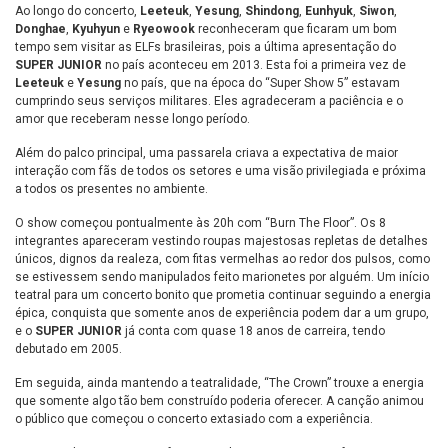
Ao longo do concerto,
Leeteuk
,
Yesung
,
Shindong
,
Eunhyuk
,
Siwon
,
Donghae
,
Kyuhyun
e
Ryeowook
reconheceram que ficaram um bom
tempo sem visitar as ELFs brasileiras, pois a última apresentação do
SUPER JUNIOR
no país aconteceu em 2013. Esta foi a primeira vez de
Leeteuk
e
Yesung
no país, que na época do “Super Show 5” estavam
cumprindo seus serviços militares. Eles agradeceram a paciência e o
amor que receberam nesse longo período.
Além do palco principal, uma passarela criava a expectativa de maior
interação com fãs de todos os setores e uma visão privilegiada e próxima
a todos os presentes no ambiente.
O show começou pontualmente às 20h com “Burn The Floor”. Os 8
integrantes apareceram vestindo roupas majestosas repletas de detalhes
únicos, dignos da realeza, com fitas vermelhas ao redor dos pulsos, como
se estivessem sendo manipulados feito marionetes por alguém. Um início
teatral para um concerto bonito que prometia continuar seguindo a energia
épica, conquista que somente anos de experiência podem dar a um grupo,
e o
SUPER JUNIOR
já conta com quase 18 anos de carreira, tendo
debutado em 2005.
Em seguida, ainda mantendo a teatralidade, “The Crown” trouxe a energia
que somente algo tão bem construído poderia oferecer. A canção animou
o público que começou o concerto extasiado com a experiência.