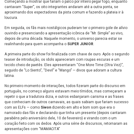
Começando a mostrar que fariam o palco por inteiro pegar fogo, enquanto
cantavam “Super”, os oito integrantes andaram até a outra ponta, se
aproximando dos espectadores da pista comum e fazendo a plateia ir à
loucura.
Em seguida, os fãs mais nostálgicos puderam ter o primeiro gole de alívio
ouvindo e presenciando a apresentação icônica de “Mr. Simple” ao vivo,
depois de uma década. Naquele momento, o universo parecia estar se
realinhando para quem acompanha o
SUPER JUNIOR
.
A primeira parte do show foi finalizada com chave de ouro. Após o segundo
teaser de introdução, os idols apareceram com roupas escuras e um
tecido cheio de paetês. Eles apresentaram “One More Time (Otra Vez)”,
seguido de “Lo Siento”, “Devil” e “Mango” — divos que adoram a cultura
latina.
No primeiro momento de interações, todos fizeram parte do discurso em
português, no começo alguns estavam meio tímidos, mas começaram a
repetir o que a tradutora dizia, e outros esbanjaram carisma e as frases
que conheciam de outros carnavais, as quais sabiam que fariam sucesso
com as ELFs — como
Siwon
dizendo em alto e bom som que era o
namorado das fãs e declarando que tinha um presente (depois cantaram
parabéns pelo aniversário dele, 10 de fevereiro) e virando com o um
coração feito com os dedos. Após uma série de discursos, retornaram as
apresentações com “MAMACITA”