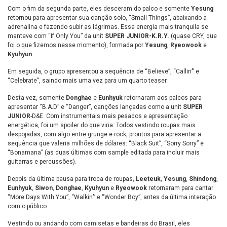
Com o fim da segunda parte, eles desceram do palco e somente
Yesung
retornou para apresentar sua canção solo, “Small Things”, abaixando a
adrenalina e fazendo subir as lágrimas. Essa energia mais tranquila se
manteve com “If Only You” da unit
SUPER JUNIOR
-K.R.Y.
(quase CRY, que
foi o que fizemos nesse momento), formada por
Yesung
,
Ryeowook
e
Kyuhyun
.
Em seguida, o grupo apresentou a sequência de “Believe”, “Callin’” e
“Celebrate”, saindo mais uma vez para um quarto teaser.
Desta vez, somente
Donghae
e
Eunhyuk
retornaram aos palcos para
apresentar “B.A.D” e “Danger”, canções lançadas como a unit
SUPER
JUNIOR
-D&E. Com instrumentais mais pesados e apresentação
energética, foi um spoiler do que viria: Todos vestindo roupas mais
despojadas, com algo entre grunge e rock, prontos para apresentar a
sequência que valeria milhões de dólares: “Black Suit”, “Sorry Sorry” e
“Bonamana” (as duas últimas com sample editada para incluir mais
guitarras e percussões).
Depois da última pausa para troca de roupas,
Leeteuk
,
Yesung
,
Shindong
,
Eunhyuk
,
Siwon
,
Donghae
,
Kyuhyun
e
Ryeowook
retornaram para cantar
“More Days With You”, “Walkin’” e “Wonder Boy”, antes da última interação
com o público.
Vestindo ou andando com camisetas e bandeiras do Brasil, eles