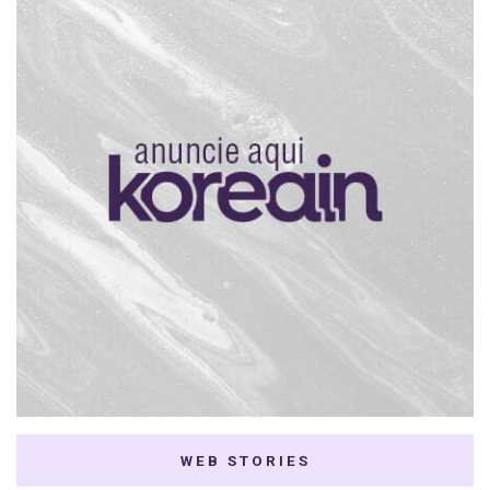
WEB STORIES
7 K-dramas Enemies
Thai Dramas com
to Lovers
First e Khaotung