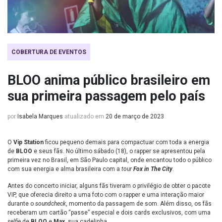
COBERTURA DE EVENTOS
BLOO anima público brasileiro em
sua primeira passagem pelo país
por
Isabela Marques
atualizado em
20 de março de 2023
O
Vip Station
ficou pequeno demais para compactuar com toda a energia
de
BLOO
e seus fãs. No último sábado (18), o rapper se apresentou pela
primeira vez no Brasil, em São Paulo capital, onde encantou todo o público
com sua energia e alma brasileira com a
tour
Fox in The City
.
Antes do concerto iniciar, alguns fãs tiveram o privilégio de obter o pacote
VIP, que oferecia direito a uma foto com o rapper e uma interação maior
durante o
soundcheck
, momento da passagem de som. Além disso, os fãs
receberam um cartão “passe” especial e dois cards exclusivos, com uma
selfie
de
BLOO
e
Max
, sua cadelinha.