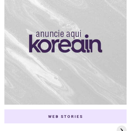
WEB STORIES
7 K-dramas Enemies
Thai Dramas com
to Lovers
First e Khaotung