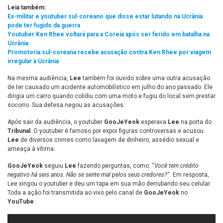
Leia também:
Ex-militar e youtuber sul-coreano que disse estar lutando na Ucrânia
pode ter fugido da guerra
Youtuber Ken Rhee voltará para a Coreia após ser ferido em batalha na
Ucrânia
Promotoria sul-coreana recebe acusação contra Ken Rhee por viagem
irregular à Ucrânia
Na mesma audiência,
Lee
também foi ouvido sobre uma outra acusação
de ter causado um acidente automobilístico em julho do ano passado. Ele
dirigia um carro quando colidiu com uma moto e fugiu do local sem prestar
socorro. Sua defesa negou as acusações.
Após sair da audiência, o youtuber
GooJeYeok
esperava
Lee
na porta do
Tribunal
. O youtuber é famoso por expor figuras controversas e acusou
Lee
de diversos crimes como lavagem de dinheiro, assédio sexual e
ameaça à vítima.
GooJeYeok
seguiu
Lee
fazendo perguntas, como: “
Você tem crédito
negativo há seis anos. Não se sente mal pelos seus credores?
“. Em resposta,
Lee xingou o youtuber e deu um tapa em sua mão derrubando seu celular.
Toda a ação foi transmitida ao vivo pelo canal de
GooJeYeok
no
YouTube
: