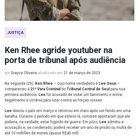
JUSTIÇA
Ken Rhee agride youtuber na
porta de tribunal após audiência
por
Greyce Oliveira
atualizado em
21 de março de 2023
Na segunda (20),
Ken Rhee
– cujo nome verdadeiro é
Lee Geun
–
compareceu à
21ª Vara Criminal
do
Tribunal Central de Seul
para sua
primeira audiência.
Lee
foi acusado de violar um banimento e entrar
ilegalmente à Ucrânia para lutar contra as forças russas.
Lee
deixou o país em março e retornou em maio após ser ferido em uma
batalha. Durante o período em que esteve lá, rumores apontaram que ele
poderia, na verdade, estar fugindo da guerra. Em juízo,
Lee
admitiu a
acusação e, se condenado, poderá receber um ano de prisão ou multa de
até 10 milhões de wones (quase R$40 mil).