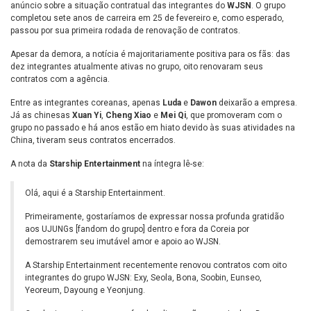
anúncio sobre a situação contratual das integrantes do
WJSN
. O grupo
completou sete anos de carreira em 25 de fevereiro e, como esperado,
passou por sua primeira rodada de renovação de contratos.
Apesar da demora, a notícia é majoritariamente positiva para os fãs: das
dez integrantes atualmente ativas no grupo, oito renovaram seus
contratos com a agência.
Entre as integrantes coreanas, apenas
Luda
e
Dawon
deixarão a empresa.
Já as chinesas
Xuan Yi
,
Cheng Xiao
e
Mei Qi
, que promoveram com o
grupo no passado e há anos estão em hiato devido às suas atividades na
China, tiveram seus contratos encerrados.
A nota da
Starship Entertainment
na íntegra lê-se:
Olá, aqui é a Starship Entertainment.
Primeiramente, gostaríamos de expressar nossa profunda gratidão
aos UJUNGs [fandom do grupo] dentro e fora da Coreia por
demostrarem seu imutável amor e apoio ao WJSN.
A Starship Entertainment recentemente renovou contratos com oito
integrantes do grupo WJSN: Exy, Seola, Bona, Soobin, Eunseo,
Yeoreum, Dayoung e Yeonjung.