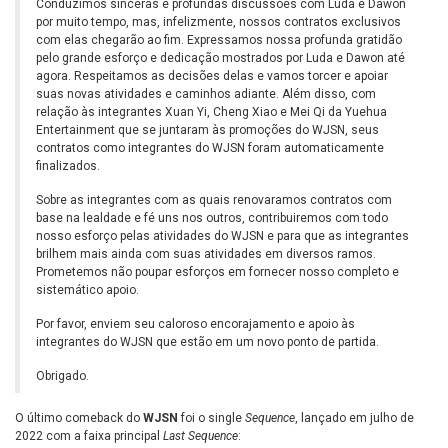
Conduzimos sinceras e profundas discussões com Luda e Dawon
por muito tempo, mas, infelizmente, nossos contratos exclusivos
com elas chegarão ao fim. Expressamos nossa profunda gratidão
pelo grande esforço e dedicação mostrados por Luda e Dawon até
agora. Respeitamos as decisões delas e vamos torcer e apoiar
suas novas atividades e caminhos adiante. Além disso, com
relação às integrantes Xuan Yi, Cheng Xiao e Mei Qi da Yuehua
Entertainment que se juntaram às promoções do WJSN, seus
contratos como integrantes do WJSN foram automaticamente
finalizados.
Sobre as integrantes com as quais renovaramos contratos com
base na lealdade e fé uns nos outros, contribuiremos com todo
nosso esforço pelas atividades do WJSN e para que as integrantes
brilhem mais ainda com suas atividades em diversos ramos.
Prometemos não poupar esforços em fornecer nosso completo e
sistemático apoio.
Por favor, enviem seu caloroso encorajamento e apoio às
integrantes do WJSN que estão em um novo ponto de partida.
Obrigado.
O último comeback do
WJSN
foi o single
Sequence
, lançado em julho de
2022 com a faixa principal
Last Sequence
: