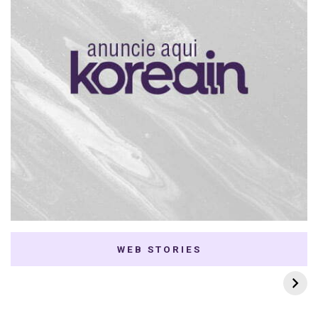
WEB STORIES
7 K-dramas Enemies
Thai Dramas com
to Lovers
First e Khaotung