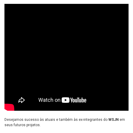
Desejamos sucesso às atuais e também às ex-integrantes do
WSJN
em
seus futuros projetos.