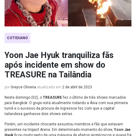
COTIDIANO
Yoon Jae Hyuk tranquiliza fãs
após incidente em show do
TREASURE na Tailândia
por
Greyce Oliveira
atualizado em
2 de abril de 2023
Neste domingo (02), o
TREASURE
fez o último de três shows marcados
para Bangkok. O grupo está atualmente rodando a Ásia com sua primeira
turnê e o sucesso da procura de ingressos fez com que a capital
tailandesa ganhasse dois shows extras.
Porém, um incidente chocante assustou membros e fãs que estavam
presentes na Impact Arena. Em determinado momento do show,
Yoon Jae
Hyuk
ficou muito perto de uma máquina de efeitos pirotécnicos e quase foi