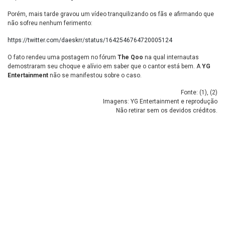
Porém, mais tarde gravou um vídeo tranquilizando os fãs e afirmando que
não sofreu nenhum ferimento:
https://twitter.com/daeskrr/status/1642546764720005124
O fato rendeu uma postagem no fórum
The Qoo
na qual internautas
demostraram seu choque e alívio em saber que o cantor está bem. A
YG
Entertainment
não se manifestou sobre o caso.
Fonte: (
1
), (
2
)
Imagens: YG Entertainment e reprodução
Não retirar sem os devidos créditos.