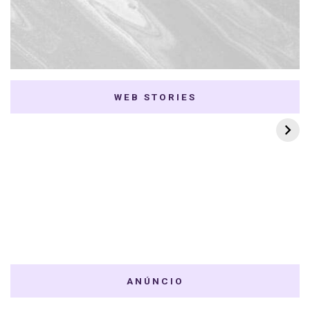
WEB STORIES
7 K-dramas Enemies
Thai Dramas com
to Lovers
First e Khaotung
ANÚNCIO