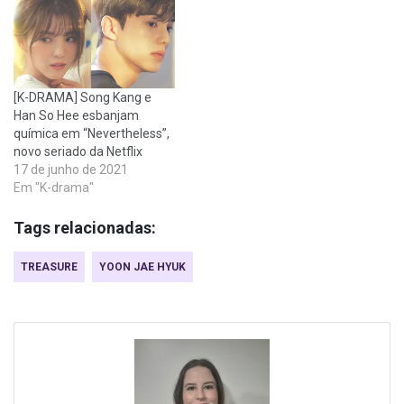
[K-DRAMA] Song Kang e
Han So Hee esbanjam
química em “Nevertheless”,
novo seriado da Netflix
17 de junho de 2021
Em "K-drama"
Tags relacionadas:
TREASURE
YOON JAE HYUK