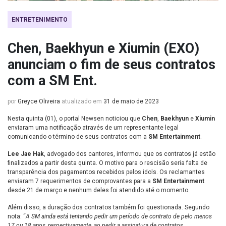
ENTRETENIMENTO
Chen, Baekhyun e Xiumin (EXO)
anunciam o fim de seus contratos
com a SM Ent.
por
Greyce Oliveira
atualizado em
31 de maio de 2023
Nesta quinta (01), o portal Newsen noticiou que
Chen
,
Baekhyun
e
Xiumin
enviaram uma notificação através de um representante legal
comunicando o término de seus contratos com a
SM Entertainment
.
Lee Jae Hak
, advogado dos cantores, informou que os contratos já estão
finalizados a partir desta quinta. O motivo para o rescisão seria falta de
transparência dos pagamentos recebidos pelos idols. Os reclamantes
enviaram 7 requerimentos de comprovantes para a
SM Entertainment
desde 21 de março e nenhum deles foi atendido até o momento.
Além disso, a duração dos contratos também foi questionada. Segundo
nota: “
A SM ainda está tentando pedir um período de contrato de pelo menos
17 ou 18 anos, respectivamente, ao pedir a assinatura de contratos