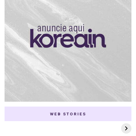
WEB STORIES
7 K-dramas Enemies
Thai Dramas com
to Lovers
First e Khaotung