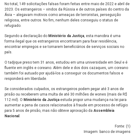
No total, 149 solicitações falsas foram feitas entre maio de 2022 e abril de
2023. Os estrangeiros – vindos da Rússia e de outros países do centro da
Ásia – alegavam motivos como ameaças de terroristas, perseguição
religiosa, entre outros. No fim, nenhum deles conseguiu o status de
refugiado.
Segundo a declaração do
Ministério da Justiça
, esta manobra é uma
forma ilegal que os estrangeiros encontraram para fixar residência,
encontrar empregos e se tornarem beneficiários de serviços sociais no
país.
O tadjique preso tem 31 anos, estudou em uma universidade em Seul e é
fluente em inglês e coreano. Além dele e dos dois cazaques, um coreano
também foi autuado por ajudá-los a conseguir os documentos falsos e
responderá em liberdade.
Se considerados culpados, os estrangeiros podem pegar até 3 anos de
prisão ou receberem uma multa de até 30 milhões de wones (mais de R$
112 mil). O
Ministério da Justiça
estuda propor uma mudança na lei para
aumentar a pena de casos relacionados à fraude em processo de refúgio
para 5 anos de prisão, mas não obteve aprovação da
Assembleia
Nacional
.
Fonte: (
1
)
Imagem: banco de imagens