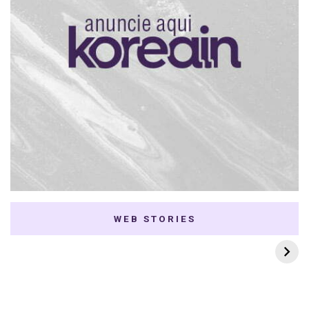
WEB STORIES
7 K-dramas Enemies
Thai Dramas com
to Lovers
First e Khaotung