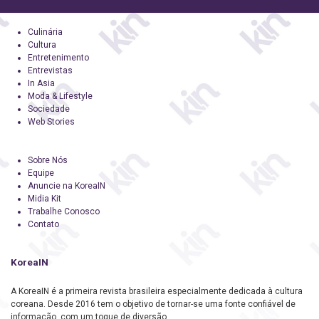
Culinária
Cultura
Entretenimento
Entrevistas
In Asia
Moda & Lifestyle
Sociedade
Web Stories
Sobre Nós
Equipe
Anuncie na KoreaIN
Midia Kit
Trabalhe Conosco
Contato
KoreaIN
A KoreaIN é a primeira revista brasileira especialmente dedicada à cultura
coreana. Desde 2016 tem o objetivo de tornar-se uma fonte confiável de
informação, com um toque de diversão.