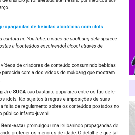
o de anúncio já foi alertada até mesmo por médicos sul-
rço.
propagandas de bebidas alcoólicas com idols
a cantora no YouTube, o vídeo de soolbang dela aparece
ostas a [conteúdos envolvendo] álcool através de
os vídeos de criadores de conteúdo consumindo bebidas
a é parecida com a dos vídeos de mukbang que mostram
.
g Ji
e
SUGA
são bastante populares entre os fãs de k-
s idols, tão sujeitos à regras e imposições de suas
 a falta de regulamento sobre os conteúdos postados no
público infanto-juvenil.
o Bem-estar
promulgou uma lei banindo propagandas de
sando proteger os menores de idade. O detalhe é que tal