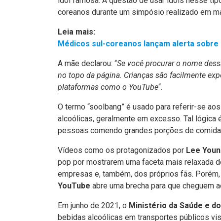
idol famosa. A questão de usar idols nesse tip
coreanos durante um simpósio realizado em ma
Leia mais:
Médicos sul-coreanos lançam alerta sobre 
A mãe declarou: “
Se você procurar o nome dess
no topo da página. Crianças são facilmente exp
plataformas como o YouTube
“.
O termo “soolbang” é usado para referir-se a
alcoólicas, geralmente em excesso. Tal lógic
pessoas comendo grandes porções de comida
Vídeos como os protagonizados por
Lee Youn
pop por mostrarem uma faceta mais relaxada do
empresas e, também, dos próprios fãs. Porém,
YouTube
abre uma brecha para que cheguem ao 
Em junho de 2021, o
Ministério da Saúde e d
bebidas alcoólicas em transportes públicos vi