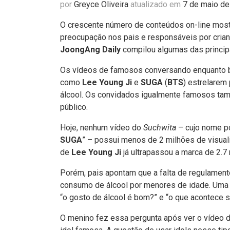
por
Greyce Oliveira
atualizado em
7 de maio d
O crescente número de conteúdos on-line most
preocupação nos pais e responsáveis por crian
JoongAng Daily
compilou algumas das principa
Os vídeos de famosos conversando enquanto b
como
Lee Young Ji
e
SUGA
(
BTS
) estrelarem
álcool. Os convidados igualmente famosos tamb
público.
Hoje, nenhum vídeo do
Suchwita
– cujo nome po
SUGA
” – possui menos de 2 milhões de visua
de
Lee Young Ji
já ultrapassou a marca de 2.7 
Porém, pais apontam que a falta de regulament
consumo de álcool por menores de idade. Uma m
“o gosto de álcool é bom?” e “o que acontece se
O menino fez essa pergunta após ver o vídeo d