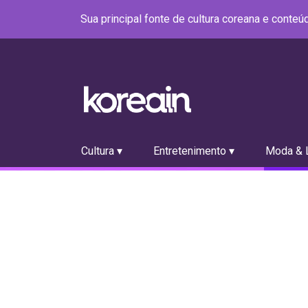
Sua principal fonte de cultura coreana e conte
Cultura ▾
Entretenimento ▾
Moda & L