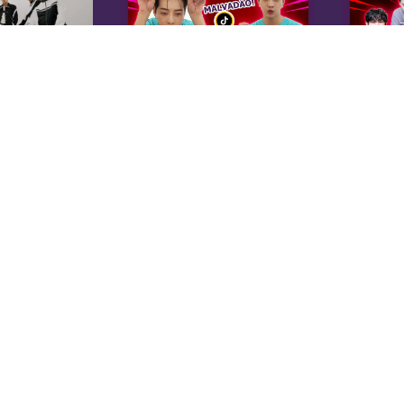
K
Sobre Nós
Equipe
A 
Anuncie na KoreaIN
es
Midia Kit
20
Trabalhe Conosco
co
Contato
di