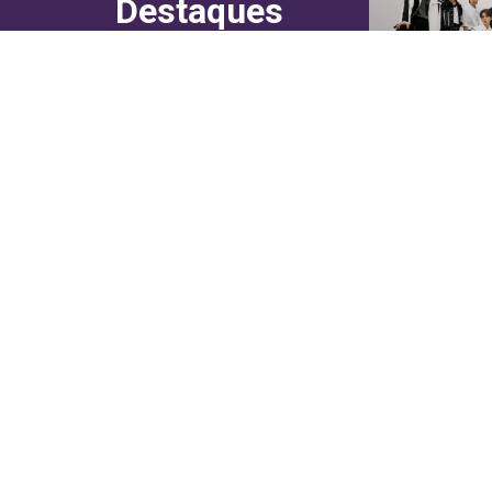
Destaques
do canal!
Culinária
Cultura
Entretenimento
Entrevistas
In Asia
Moda & Lifestyle
Sociedade
Web Stories