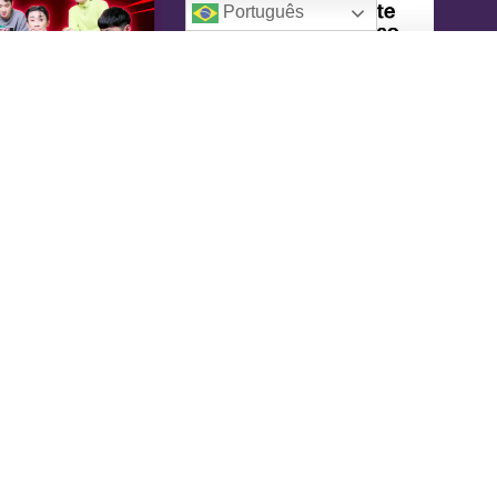
Português
oreaIN
KoreaIN é a primeira revista brasileira
pecialmente dedicada à cultura coreana. Desde
16 tem o objetivo de tornar-se uma fonte
nfiável de informação, com um toque de
versão.