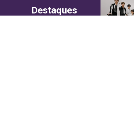
Destaques
do canal!
Culinária
Cultura
Entretenimento
Entrevistas
In Asia
Moda & Lifestyle
Sociedade
Web Stories