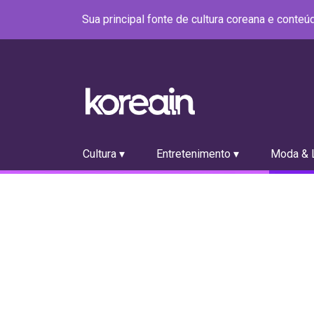
Sua principal fonte de cultura coreana e conte
Cultura ▾
Entretenimento ▾
Moda & L