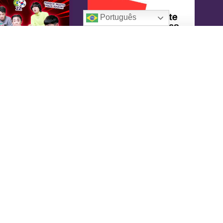
Português
oreaIN
KoreaIN é a primeira revista brasileira
pecialmente dedicada à cultura coreana. Desde
16 tem o objetivo de tornar-se uma fonte
nfiável de informação, com um toque de
versão.