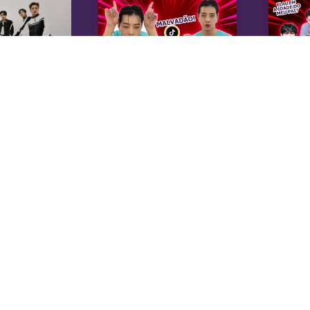
K
Sobre Nós
Equipe
A 
Anuncie na KoreaIN
es
Midia Kit
20
Trabalhe Conosco
co
Contato
di