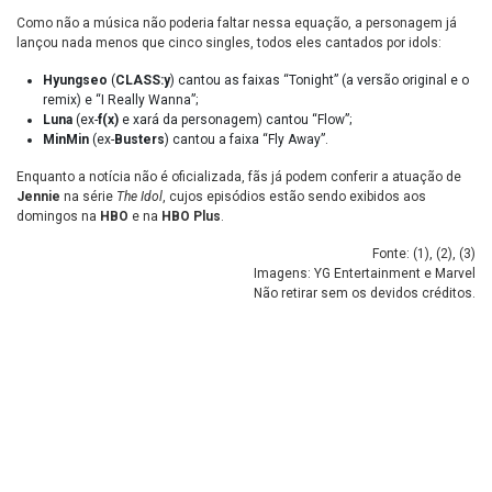
Como não a música não poderia faltar nessa equação, a personagem já
lançou nada menos que cinco singles, todos eles cantados por idols:
Hyungseo
(
CLASS:y
) cantou as faixas “Tonight” (a versão original e o
remix) e “I Really Wanna”;
Luna
(ex-
f(x)
e xará da personagem) cantou “Flow”;
MinMin
(ex-
Busters
) cantou a faixa “Fly Away”.
Enquanto a notícia não é oficializada, fãs já podem conferir a atuação de
Jennie
na série
The Idol
, cujos episódios estão sendo exibidos aos
domingos na
HBO
e na
HBO Plus
.
Fonte: (
1
), (
2
), (
3
)
Imagens: YG Entertainment e Marvel
Não retirar sem os devidos créditos.