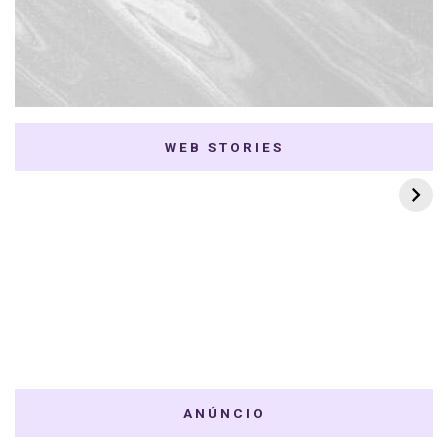
WEB STORIES
7 K-dramas Enemies
Thai Dramas com
to Lovers
First e Khaotung
ANÚNCIO