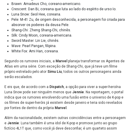
Brawn: Amadeus Cho, coreano-americano.
Crescent: Dan Bi, coreana que luta ao lado do espírito de urso Io.
Luna Snow: Seol Hee, coreana.
Pele: M-41 Zu, de origem desconhecida, a personagem foi criada para
absorver os poderes da deusa Pele.
Shang-Chi: Zheng Shang-Chi, chinês.
Silk: Cindy Moon, coreana-americana.
Sword Master: Lin Lie, chinês.
Wave: Pearl Pangan, filipina.
White Fox: Ami Han, coreana.
Segundo os rumores iniciais, a
Marvel
planeja transformar os Agentes de
Atlas em uma série. Com exceção de Shang-Chi, que já teve um filme
próprio estrelado pelo ator
Simu Liu
, todos os outros personagens ainda
serão escalados.
E eis que, de acordo com a
Dispatch
, a opção para viver a super-heroína
Luna Snow pode ser ninguém menos que
Jennie
. Na reportagem, o portal
indica que os rumores envolvendo uma fusão entre o universo de K-pop e
os filmes de super-heróis já existem desde janeiro e teria sido revelados
por fontes de dentro da própria
Marvel
.
Além da nacionalidade, existem outras coincidências entre a personagem
e
Jennie
: Luna também é uma idol de K-pop e promove junto ao grupo
fictício 4L1T que, como você já deve desconfiar, é um quarteto assim