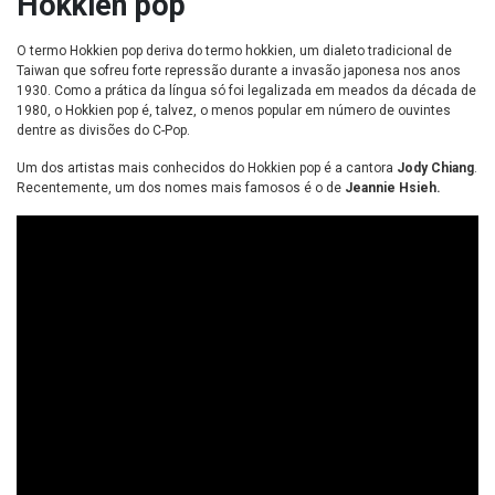
Hokkien pop
O termo Hokkien pop deriva do termo hokkien, um dialeto tradicional de
Taiwan que sofreu forte repressão durante a invasão japonesa nos anos
1930. Como a prática da língua só foi legalizada em meados da década de
1980, o Hokkien pop é, talvez, o menos popular em número de ouvintes
dentre as divisões do C-Pop.
Um dos artistas mais conhecidos do Hokkien pop é a cantora
Jody Chiang
.
Recentemente, um dos nomes mais famosos é o de
Jeannie Hsieh.