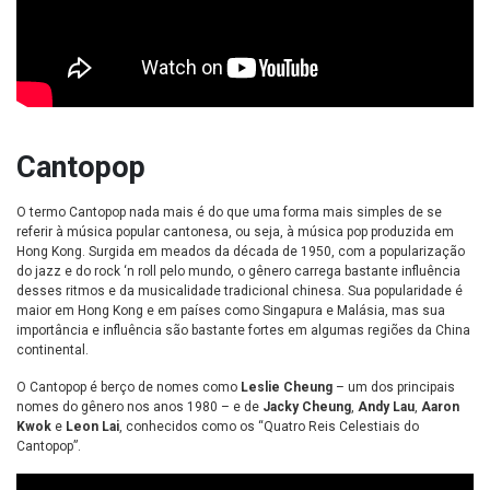
Cantopop
O termo Cantopop nada mais é do que uma forma mais simples de se
referir à música popular cantonesa, ou seja, à música pop produzida em
Hong Kong. Surgida em meados da década de 1950, com a popularização
do jazz e do rock ‘n roll pelo mundo, o gênero carrega bastante influência
desses ritmos e da musicalidade tradicional chinesa. Sua popularidade é
maior em Hong Kong e em países como Singapura e Malásia, mas sua
importância e influência são bastante fortes em algumas regiões da China
continental.
O Cantopop é berço de nomes como
Leslie Cheung
– um dos principais
nomes do gênero nos anos 1980 – e de
Jacky Cheung
,
Andy Lau
,
Aaron
Kwok
e
Leon Lai
, conhecidos como os “Quatro Reis Celestiais do
Cantopop”.