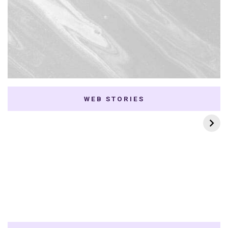
WEB STORIES
7 K-dramas Enemies
Thai Dramas com
to Lovers
First e Khaotung