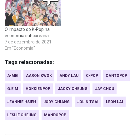
O impacto do K-Pop na
economia sul-coreana
7 de dezembro de 2021
Em "Economia"
Tags relacionadas:
A-MEI
AARON KWOK
ANDY LAU
C-POP
CANTOPOP
G.E.M
HOKKIENPOP
JACKY CHEUNG
JAY CHOU
JEANNIE HSIEH
JODY CHIANG
JOLIN TSAI
LEON LAI
LESLIE CHEUNG
MANDOPOP