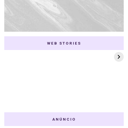
WEB STORIES
7 K-dramas Enemies
Thai Dramas com
to Lovers
First e Khaotung
ANÚNCIO