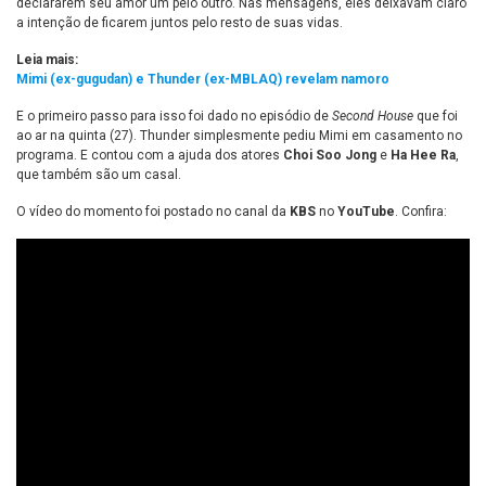
declararem seu amor um pelo outro. Nas mensagens, eles deixavam claro
a intenção de ficarem juntos pelo resto de suas vidas.
Leia mais:
Mimi (ex-gugudan) e Thunder (ex-MBLAQ) revelam namoro
E o primeiro passo para isso foi dado no episódio de
Second House
que foi
ao ar na quinta (27). Thunder simplesmente pediu Mimi em casamento no
programa. E contou com a ajuda dos atores
Choi Soo Jong
e
Ha Hee Ra
,
que também são um casal.
O vídeo do momento foi postado no canal da
KBS
no
YouTube
. Confira: