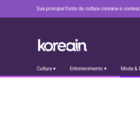
Sua principal fonte de cultura coreana e conte
Cultura ▾
Entretenimento ▾
Moda & L