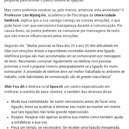
perguntas para diminuir o pânico durante as ligações
“.
Mas como podemos resolver ou, pelo menos, amenizar esta ansiedade? O
Professor Lim Myung Ho
, acadêmico de Psicologia da
Universidade
Dankook
, explica que a voz carrega consigo as nossas emoções, o que
pode fazer com que nervosismo transpareça durante a comunicação. Por
causa disso, os jovens preferem se comunicar por mensagens de texto
que são menos influenciáveis pelas emoções.
Segundo ele: “
Muitas pessoas na faixa dos 20 e dos 30 têm dificuldade em
lidar com emoções diretas e espontâneas mostradas durante uma ligação
telefônica porque são mais acostumadas em se comunicarem por mensagens
de texto. Recomendo conversar regularmente via telefone com pessoas
próximas a você e preparar roteiros antecipadamente se a ligação for muito
estressante. A ansiedade de telefone deve ser melhor trabalhada no ambiente de
trabalho, onde habilidades de comunicação são de grande importância
“.
Shin You Ah
é diretora no
U Speech
, um centro especializado em
melhorar a oratória de seus clientes, e também deu diversas dicas:
Mude sua mentalidade: Se sentir nervosismo antes de fazer uma
ligação, tente se acalmar e eliminar seu medo ao manter em mente
que tais ligações não terão grande repercussão.
Respire: Respirar não apenas acalma sua mente como também ajuda
a estabilizar a sua voz.
Peça um tempo, se necessário: Se receber uma ligação inesperada,