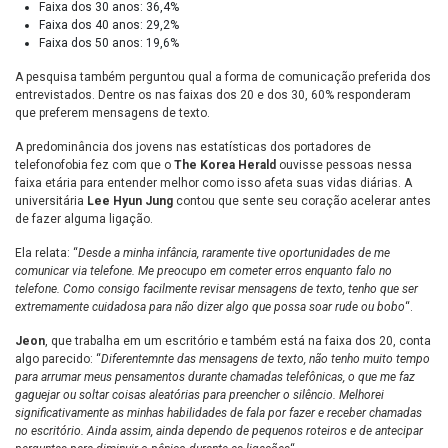
Faixa dos 30 anos: 36,4%
Faixa dos 40 anos: 29,2%
Faixa dos 50 anos: 19,6%
A pesquisa também perguntou qual a forma de comunicação preferida dos
entrevistados. Dentre os nas faixas dos 20 e dos 30, 60% responderam
que preferem mensagens de texto.
A predominância dos jovens nas estatísticas dos portadores de
telefonofobia fez com que o
The Korea Herald
ouvisse pessoas nessa
faixa etária para entender melhor como isso afeta suas vidas diárias. A
universitária
Lee Hyun Jung
contou que sente seu coração acelerar antes
de fazer alguma ligação.
Ela relata: “
Desde a minha infância, raramente tive oportunidades de me
comunicar via telefone. Me preocupo em cometer erros enquanto falo no
telefone. Como consigo facilmente revisar mensagens de texto, tenho que ser
extremamente cuidadosa para não dizer algo que possa soar rude ou bobo
“.
Jeon
, que trabalha em um escritório e também está na faixa dos 20, conta
algo parecido: “
Diferentemnte das mensagens de texto, não tenho muito tempo
para arrumar meus pensamentos durante chamadas telefônicas, o que me faz
gaguejar ou soltar coisas aleatórias para preencher o silêncio. Melhorei
significativamente as minhas habilidades de fala por fazer e receber chamadas
no escritório. Ainda assim, ainda dependo de pequenos roteiros e de antecipar