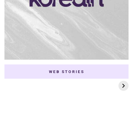
WEB STORIES
7 K-dramas Enemies
Thai Dramas com
to Lovers
First e Khaotung