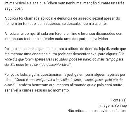
íntima visível e alega que “olhou sem nenhuma intenção durante uns três
segundos”.
A polícia foi chamada ao local e denúncia de assédio sexual apesar do
homem ter tentado, sem sucesso, se desculpar com a cliente.
A notícia foi compartilhada em fóruns on-line e levantou discussões com
internautas tentando defender cada uma das partes envolvidas.
Do lado da cliente, alguns criticaram a atitude do dono da loja dizendo que
até mesmo uma encarada curta pode ser desconfortável para alguns: “
Se
você diz que foram apenas três segundos, pode ter parecido mais tempo para
ela. Ela pode ter se sentido desconfortável
“.
Por outro lado, alguns questionaram a justiça em punir alguém apenas por
olhar: “
Como é possível provar a intenção de uma pessoa apenas pelo ato de
olhar?
“. Também houveram argumentos afirmando que o país está muito
sensível a crimes sexuais no momento.
Fonte: (
1
)
Imagem: Yonhap
Não retirar sem os devidos créditos.